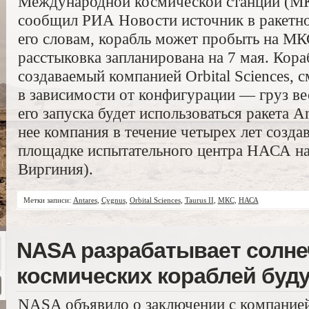
Международной космической станции (МКС
сообщил РИА Новости источник в ракетно
его словам, корабль может пробыть на М
расстыковка запланирована на 7 мая. Кора
создаваемый компанией Orbital Sciences,
в зависимости от конфигурации — груз вес
его запуска будет использоваться ракета An
нее компания в течение четырех лет созда
площадке испытательного центра НАСА на
Виргиния).
Метки записи:
Antares
,
Cygnus
,
Orbital Sciences
,
Taurus II
,
МКС
,
НАСА
NASA разрабатывает солне
космических кораблей буд
NASA объявило о заключении с компанией 