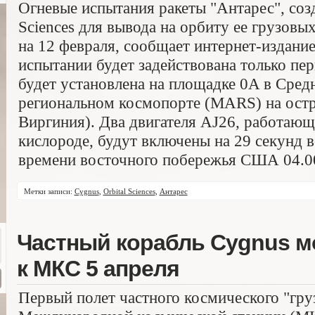
Огневые испытания ракеты "Антарес", соз
Sciences для вывода на орбиту ее грузовы
на 12 февраля, сообщает интернет-издание
испытании будет задействована только пер
будет установлена на площадке 0A в Сред
региональном космопорте (MARS) на остр
Виргиния). Два двигателя AJ26, работающ
кислороде, будут включены на 29 секунд в
времени восточного побережья США 04.00
Метки записи:
Cygnus
,
Orbital Sciences
,
Антарес
Частный корабль Cygnus м
к МКС 5 апреля
Первый полет частного космического "гру