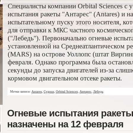
Специалисты компании Orbital Sciences с
испытания ракеты "Антарес" (Antares) и н
испытательному пуску этого носителя, кот
для отправки к МКС частного космическог
("Лебедь"). Первоначально огневые испыт
установленной на Среднеатлантическом р
(MARS) на острове Уоллопс (штат Виргини
февраля. Однако программа была остановл
секунды до запуска двигателей из-за слиш
кормовом двигательном отсеке ракеты.
Метки записи:
Antares
,
Cygnus
,
Orbital Sciences
,
Антарес
,
Лебедь
Огневые испытания ракеты
назначены на 12 февраля