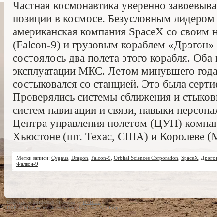
Частная космонавтика уверенно завоевыва
позиции в космосе. Безусловным лидером 
американская компания SpaceX со своим 
(Falcon-9) и грузовым кораблем «Дрэгон» 
состоялось два полета этого корабля. Оба
эксплуатации МКС. Летом минувшего года
состыковался со станцией. Это была серт
Проверялись системы сближения и стыков
систем навигации и связи, навыки персона
Центра управления полетом (ЦУП) компа
Хьюстоне (шт. Техас, США) и Королеве (М
Метки записи:
Cygnus
,
Dragon
,
Falcon-9
,
Orbital Sciences Corporation
,
SpaceX
,
Дрэго
Фалкон-9
Copyright © 2012-2026 · Powered by
DVB.UZ
DVB & MHP are registered trademarks of the DVB Project.