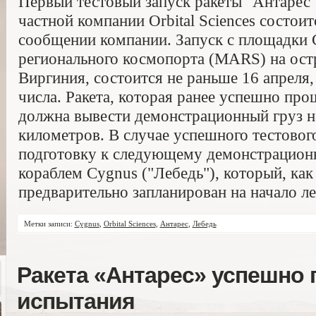
Первый тестовый запуск ракеты "Антарес"
частной компании Orbital Sciences состоит
сообщении компании. Запуск с площадки 
регионального космопорта (MARS) на ост
Виргиния, состоится не раньше 16 апреля
числа. Ракета, которая ранее успешно про
должна вывести демонстрационный груз н
километров. В случае успешного тестового
подготовку к следующему демонстрационн
кораблем Cygnus ("Лебедь"), который, ка
предварительно запланирован на начало ле
Метки записи:
Cygnus
,
Orbital Sciences
,
Антарес
,
Лебедь
Ракета «Антарес» успешно
испытания