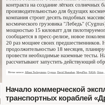
контракта на создание лёгких солнечных 
производительностью для будущих космич
компания строит десять подобных массиво
космического грузовика "Лебедь" (Cygnus
мощностью 15 киловатт для пилотируемого
сообщается в пресс-релизе, новое поколен
20 раз мощнее своих предшественников. Н
продолжительностью 18 месяцев, планируе
провести необходимые наземные тесты. На
рассчитывают запустить действующий обра
Метки записи:
Alliant Techsystems
,
Cygnus
,
David Shanahan
,
MegaFlex
,
NASA
,
Orion
,
Начало коммерческой эксп
транспортных кораблей «Д