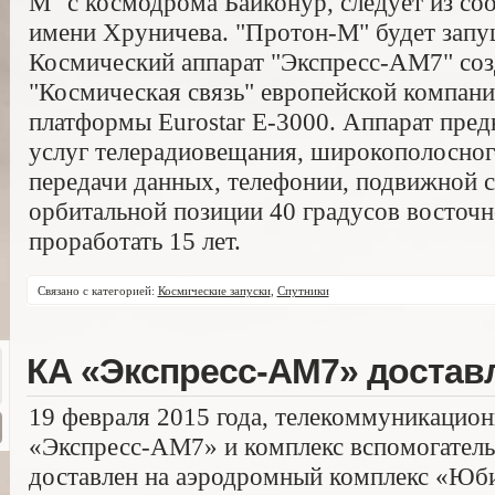
М" с космодрома Байконур, следует из со
имени Хруничева. "Протон-М" будет запущ
Космический аппарат "Экспресс-АМ7" соз
"Космическая связь" европейской компани
платформы Eurostar E-3000. Аппарат пред
услуг телерадиовещания, широкополосног
передачи данных, телефонии, подвижной с
орбитальной позиции 40 градусов восточн
проработать 15 лет.
Связано с категорией:
Космические запуски
,
Спутники
КА «Экспресс-АМ7» достав
19 февраля 2015 года, телекоммуникацио
«Экспресс-АМ7» и комплекс вспомогатель
доставлен на аэродромный комплекс «Юби