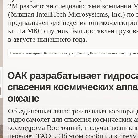
2M разработан специалистами компании Ma
(бывшая IntelliTech Microsystems, Inc.) 
предназначен для ведения оптико-электрон
кг. На МКС спутник был доставлен грузо
в августе нынешнего года.
Связано с категорией:
Космические запуски
,
Космос
,
Новости космонавтики
,
Спутни
ОАК разрабатывает гидрос
спасения космических аппа
океане
Объединенная авиастроительная корпорац
гидросамолет для спасения космических а
космодрома Восточный, в случае возникн
передает ТАСС. Об этом сообщил в среду 