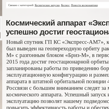
Связано с категорией:
Космические запуски
,
Космос
,
Новости космонавтики
Космический аппарат «Экс
успешно достиг геостацио
Новый спутник ГП КС «Экспресс-АМ7», ко
был выведен на геопереходную орбиту ра
М» с разгонным блоком «Бриз-М», в перво
2015 года достиг геостационарной орбиты.
запланированы работы по приведению бор
эксплуатационную конфигурацию и разме
аппарата в штатной орбитальной позиции 
Россвязи с большим вниманием следят за
космического аппарата. Успешный запуск
эксплуатацию позволят нашему подведом
повысить эффективность работы и обеспеч