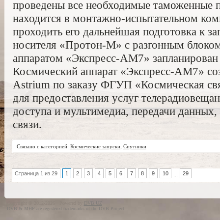
проведены все необходимые таможенные 
находится в монтажно-испытательном комп
проходить его дальнейшая подготовка к за
носителя «Протон-М» с разгонным блоко
аппаратом «Экспресс-АМ7» запланирован 
Космический аппарат «Экспресс-АМ7» со
Astrium по заказу ФГУП «Космическая свя
для предоставления услуг телерадиовеща
доступа и мультимедиа, передачи данных,
связи.
Связано с категорией:
Космические запуски
,
Спутники
Страница 1 из 29
1
2
3
4
5
6
7
8
9
10
29
...
Copyright © 2012-2026 · Powered by
DVB.UZ
DVB & MHP are registered trademarks of the DVB Project.