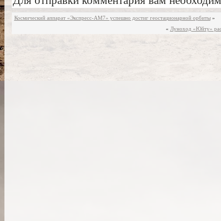
Для отправки комментария вам необходи
Космический аппарат «Экспресс-АМ7» успешно достиг геостационарной орбиты
»
«
Луноход «Юйту» рас