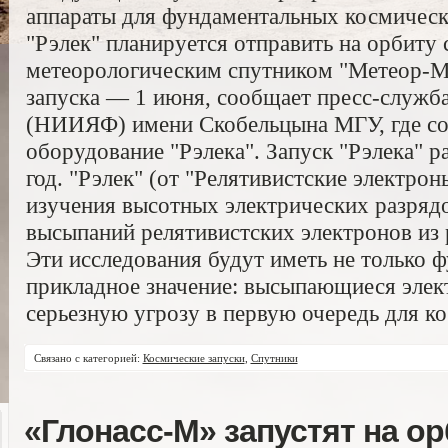
аппараты для фундаментальных космическ
"Рэлек" планируется отправить на орбиту 
метеорологическим спутником "Метеор-М"
запуска — 1 июня, сообщает пресс-служ
(НИИЯФ) имени Скобельцына МГУ, где со
оборудование "Рэлека". Запуск "Рэлека" р
год. "Рэлек" (от "Релятивистские электрон
изучения высотных электрических разряд
высыпаний релятивистских электронов из
Эти исследования будут иметь не только ф
прикладное значение: высыпающиеся элек
серьезную угрозу в первую очередь для к
Связано с категорией:
Космические запуски
,
Спутники
«Глонасс-М» запустят на ор