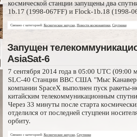
космической станции запущены два спутни
1b.17 (1998-067FF) и Flock-1b.18 (1998-0
Связано с категорией:
Космические запуски
,
Новости космонавтики
,
Спутники
Запущен телекоммуникаци
AsiaSat-6
7 сентября 2014 года в 05:00 UTC (09:00 
SLC-40 Станции ВВС США "Мыс Канавера
компании SpaceX выполнен пуск ракеты-нос
китайским телекоммуникационным спутник
Через 33 минуты после старта космически
отделился от последней стуцпени носител
орбиту.
Связано с категорией:
Космические запуски
,
Спутники