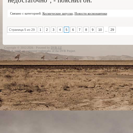
недостаточно", - пояснил он.
Связано с категорией:
Космические запуски
,
Новости космонавтики
Страница 5 из 29
1
2
3
4
5
6
7
8
9
10
29
...
Copyright © 2012-2026 · Powered by
DVB.UZ
DVB & MHP are registered trademarks of the DVB Project.