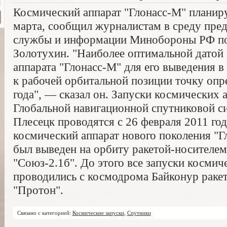
Космический аппарат "Глонасс-М" планир
марта, сообщил журналистам в среду пред
службы и информации Минобороны РФ по
Золотухин. "Наиболее оптимальной датой 
аппарата "Глонасс-М" для его выведения 
к рабочей орбитальной позиции точку опр
года", — сказал он. Запуски космических 
Глобальной навигационной спутниковой с
Плесецк проводятся с 26 февраля 2011 год
космический аппарат нового поколения "Г
был выведен на орбиту ракетой-носителем
"Союз-2.1б". До этого все запуски космич
проводились с космодрома Байконур ракет
"Протон".
Связано с категорией:
Космические запуски
,
Спутники