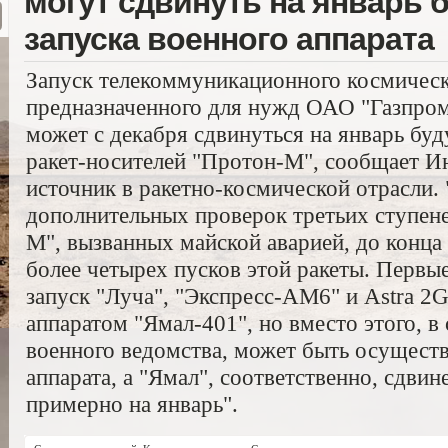
могут сдвинуть на январь 
запуска военного аппарата
Запуск телекоммуникационного космическ
предназначенного для нужд ОАО "Газпром
может с декабря сдвинуться на январь буд
ракет-носителей "Протон-М", сообщает Ин
источник в ракетно-космической отрасли. 
дополнительных проверок третьих ступене
М", вызванных майской аварией, до конца
более четырех пусков этой ракеты. Первы
запуск "Луча", "Экспресс-АМ6" и Astra 2G
аппаратом "Ямал-401", но вместо этого, в
военного ведомства, может быть осуществ
аппарата, а "Ямал", соответственно, сдвин
примерно на январь".