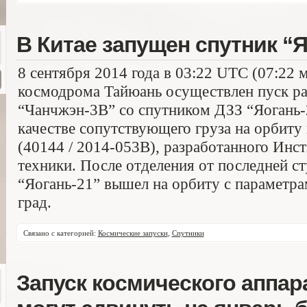
В Китае запущен спутник “Я
8 сентября 2014 года в 03:22 UTC (07:22 
космодрома Тайюань осуществлен пуск ра
“Чанчжэн-3B” со спутником ДЗЗ “Яогань-2
качестве сопутствующего груза на орбиту
(40144 / 2014-053В), разработанного Инс
техники. После отделения от последней с
“Яогань-21” вышел на орбиту с параметрам
град.
Связано с категорией:
Космические запуски
,
Спутники
Запуск космического аппар