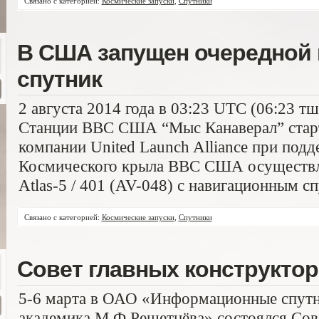
Связано с категорией:
Космические запуски
,
Спутники
В США запущен очередной
спутник
2 августа 2014 года в 03:23 UTC (06:23 т
Станции ВВС США “Мыс Канаверал” стар
компании United Launch Alliance при подд
Космического крыла ВВС США осуществле
Atlas-5 / 401 (AV-048) с навигационным с
Связано с категорией:
Космические запуски
,
Спутники
Совет главных конструкто
5-6 марта в ОАО «Информационные спутн
академика М.Ф.Решетнёва» состоялся Сов