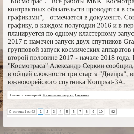
"Космотрас". "Все работы МКК "Космотр
контрактных обязательств проводятся в с
графиками", - отмечается в документе. С
графику, в каждом полугодии 2016 и в пе
планируется по одному кластерному запус
2017 г. намечен запуск двух спутников Gr
групповой запуск космических аппаратов 
второй половине 2017 - начале 2018 года.
"Космотраса" Александр Серкин сообщил, 
в общей сложности три старта "Днепра", 
южнокорейского спутника Kompsat-3A.
Связано с категорией:
Космические запуски
,
Спутники
Страница 1 из 92
1
2
3
4
5
6
7
8
9
10
92
...
Copyright © 2012-2026 · Powered by
DVB.UZ
DVB & MHP are registered trademarks of the DVB Project.