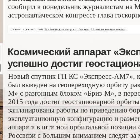
сообщил в понедельник журналистам на 
астронавтическом конгрессе глава госкор
Связано с категорией:
Космические запуски
,
Космос
,
Новости космонавтики
Космический аппарат «Экс
успешно достиг геостацио
Новый спутник ГП КС «Экспресс-АМ7», ко
был выведен на геопереходную орбиту ра
М» с разгонным блоком «Бриз-М», в перво
2015 года достиг геостационарной орбиты.
запланированы работы по приведению бор
эксплуатационную конфигурацию и разме
аппарата в штатной орбитальной позиции 
Россвязи с большим вниманием следят за