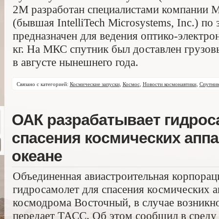
2M разработан специалистами компании Ma
(бывшая IntelliTech Microsystems, Inc.) 
предназначен для ведения оптико-электрон
кг. На МКС спутник был доставлен грузо
в августе нынешнего года.
Связано с категорией:
Космические запуски
,
Космос
,
Новости космонавтики
,
Спутни
ОАК разрабатывает гидрос
спасения космических аппа
океане
Объединенная авиастроительная корпорац
гидросамолет для спасения космических а
космодрома Восточный, в случае возникн
передает ТАСС. Об этом сообщил в среду 