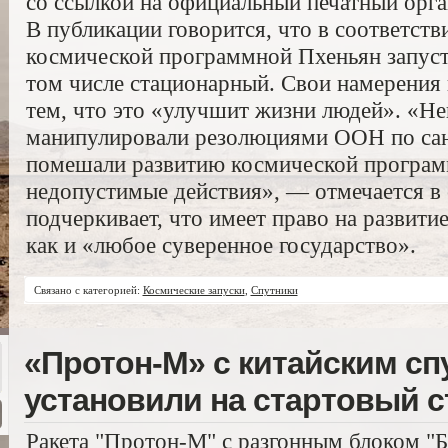
со ссылкой на официальный печатный орга
В публикации говорится, что в соответств
космической программной Пхеньян запусти
том числе стационарный. Свои намерения
тем, что это «улучшит жизни людей». «Н
манипулировали резолюциями ООН по сан
помешали развитию космической програм
недопустимые действия», — отмечается в
подчеркивает, что имеет право на развит
как и «любое суверенное государство».
Связано с категорией:
Космические запуски
,
Спутники
«Протон-М» с китайским сп
установили на стартовый с
Ракета "Протон-М" с разгонным блоком "