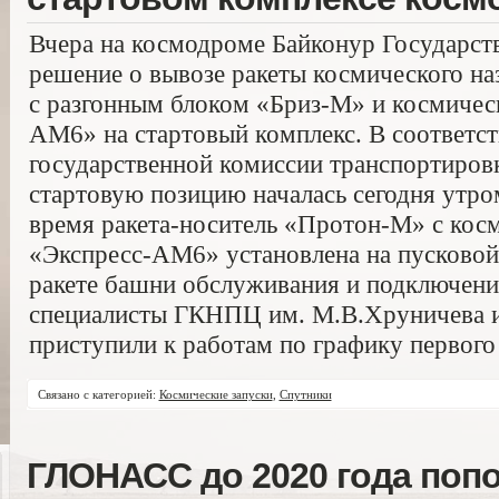
Вчера на космодроме Байконур Государст
решение о вывозе ракеты космического н
с разгонным блоком «Бриз-М» и космичес
АМ6» на стартовый комплекс. В соответс
государственной комиссии транспортиро
стартовую позицию началась сегодня утром
время ракета-носитель «Протон-М» с кос
«Экспресс-АМ6» установлена на пусковой 
ракете башни обслуживания и подключен
специалисты ГКНПЦ им. М.В.Хруничева и
приступили к работам по графику первого
Связано с категорией:
Космические запуски
,
Спутники
ГЛОНАСС до 2020 года поп