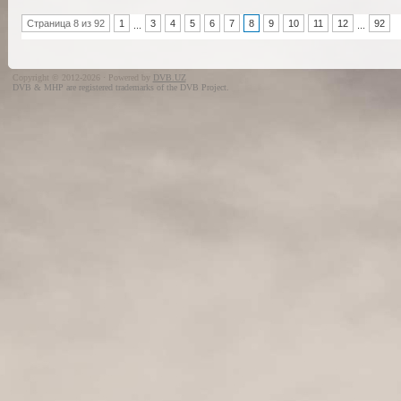
Страница 8 из 92
1
3
4
5
6
7
8
9
10
11
12
92
...
...
Copyright © 2012-2026 · Powered by
DVB.UZ
DVB & MHP are registered trademarks of the DVB Project.