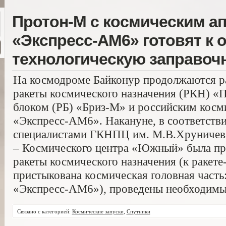
Протон-М с космическим а
«Экспресс-АМ6» готовят к о
технологическую заправоч
На космодроме Байконур продолжаются ра
ракеты космического назначения (РКН) «
блоком (РБ) «Бриз-М» и российским косм
«Экспресс-АМ6». Накануне, в соответстви
специалистами ГКНПЦ им. М.В.Хруниче
– Космического центра «Южный» была пр
ракеты космического назначения (к раке
пристыкована космическая головная часть
«Экспресс-АМ6»), проведены необходимы
Связано с категорией:
Космические запуски
,
Спутники