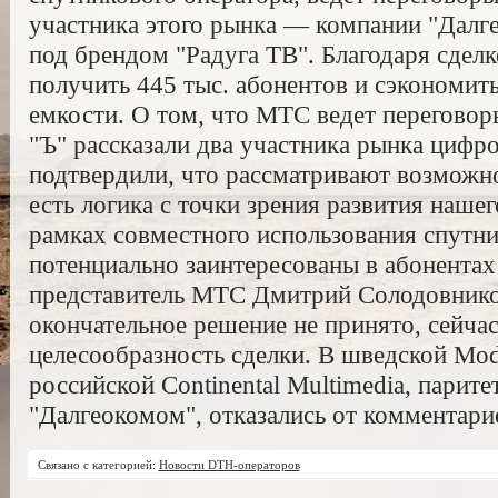
участника этого рынка — компании "Далг
под брендом "Радуга ТВ". Благодаря сдел
получить 445 тыс. абонентов и сэкономит
емкости. О том, что МТС ведет переговор
"Ъ" рассказали два участника рынка цифр
подтвердили, что рассматривают возможно
есть логика с точки зрения развития нашег
рамках совместного использования спутни
потенциально заинтересованы в абонента
представитель МТС Дмитрий Солодовников
окончательное решение не принято, сейчас
целесообразность сделки. В шведской Mod
российской Continental Multimedia, парит
"Далгеокомом", отказались от комментари
Связано с категорией:
Новости DTH-операторов