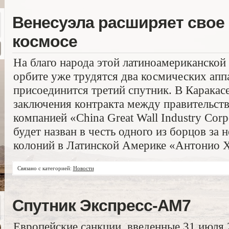
Венесуэла расширяет свое 
космосе
На благо народа этой латиноамериканской
орбите уже трудятся два космических аппа
присоединится третий спутник. В Каракас
заключения контракта между правительст
компанией «China Great Wall Industry Cor
будет назван в честь одного из борцов за 
колоний в Латинской Америке «Антонио Х
Связано с категорией:
Новости
Спутник Экспресс-АМ7
Европейские санкции, введенные 31 июля 