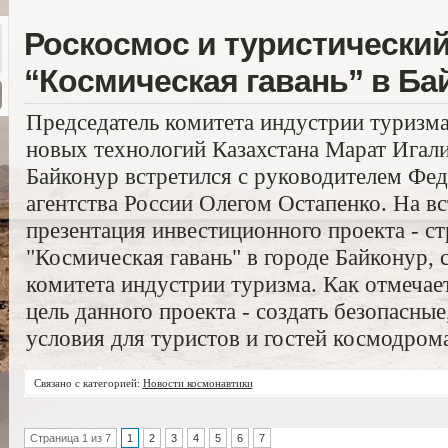
Роскосмос и туристический
“Космическая гавань” в Ба
Председатель комитета индустрии туризма
новых технологий Казахстана Марат Игалие
Байконур встретился с руководителем Фед
агентства России Олегом Остапенко. На вс
презентация инвестиционного проекта - с
"Космическая гавань" в городе Байконур,
комитета индустрии туризма. Как отмечае
цель данного проекта - создать безопасны
условия для туристов и гостей космодрома
Связано с категорией:
Новости космонавтики
Страница 1 из 7
1
2
3
4
5
6
7