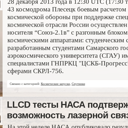
28 декабря 2013 года в 12:30 UTC (17:30
43 космодрома Плесецк боевым расчетом
космической обороны при поддержке спец
космической отрасли России осуществлен 
носителя “Союз-2.1в” с разгонным блоком
космическими аппаратами: студенческим 
разработанным студентами Самарского го
аэрокосмического университета (СГАУ) и
специалистами ГНПРКЦ "ЦСКБ-Прогресс"
сферами СКРЛ-756.
Связано с категорией:
Космические запуски
,
Спутники
LLCD тесты НАСА подтвер
возможность лазерной свя
На этой неделе НАСА опубликовало резул