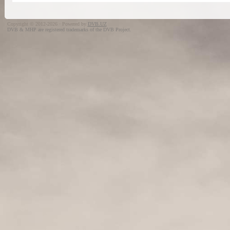
Copyright © 2012-2026 · Powered by
DVB.UZ
DVB & MHP are registered trademarks of the DVB Project.