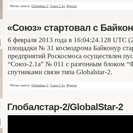
Метки записи:
Globalstar-2
,
Союз-2.1а
,
Фрегат
«Союз» стартовал с Байко
6 февраля 2013 года в 16:04:24.128 UTC (
площадки № 31 космодрома Байконур ст
предприятий Роскосмоса осуществлен пус
“Союз-2.1а” № 011 с разгонным блоком “
спутниками связи типа Globalstar-2.
Метки записи:
Globalstar-2
,
Союз-2.1а
,
Фрегат
Глобалстар-2/GlobalStar-2