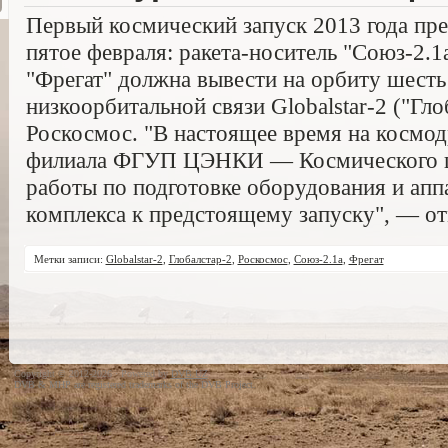
Первый космический запуск 2013 года пре
пятое февраля: ракета-носитель "Союз-2.1
"Фрегат" должна вывести на орбиту шесть
низкоорбитальной связи Globalstar-2 ("Гло
Роскосмос. "В настоящее время на космо
филиала ФГУП ЦЭНКИ — Космического ц
работы по подготовке оборудования и апп
комплекса к предстоящему запуску", — от
Метки записи:
Globalstar-2
,
Глобалстар-2
,
Роскосмос
,
Союз-2.1а
,
Фрегат
Copyright © 2012-2026 · Powered by
DVB.UZ
DVB & MHP are registered trademarks of the DVB Project.