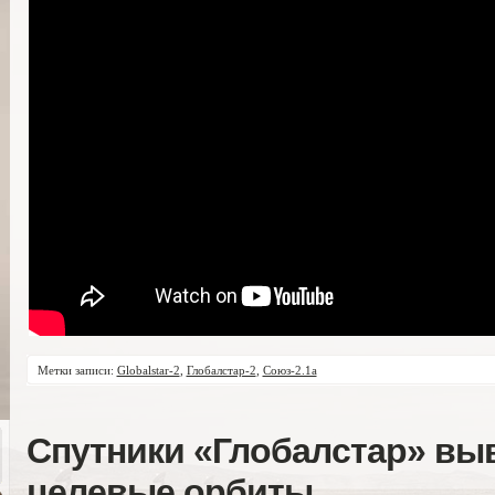
Метки записи:
Globalstar-2
,
Глобалстар-2
,
Союз-2.1а
Спутники «Глобалстар» вы
целевые орбиты