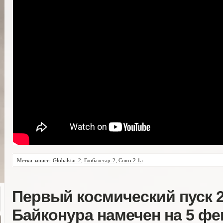
Метки записи:
Globalstar-2
,
Глобалстар-2
,
Союз-2.1а
Первый космический пуск 2
Байконура намечен на 5 ф