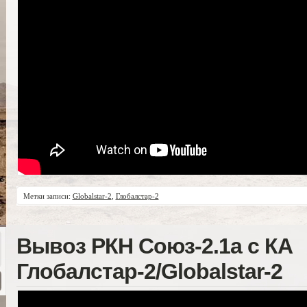
Метки записи:
Globalstar-2
,
Глобалстар-2
Вывоз РКН Союз-2.1а с КА
Глобалстар-2/Globalstar-2