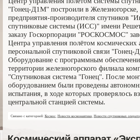
Центр управления полётом системы спутн
"Гонец-Д1М" построили в Железногорске, 
предприятия-производителя спутников "И
спутниковые системы (ИСС)" имени Решет
заказу Госкорпорации "РОСКОСМОС" заве
Центра управления полётом космических 
персональной спутниковой связи "Гонец-
Оборудование с программным обеспечени
территории железногорского филиала ком
"Спутниковая система "Гонец". После мон
оборудованием были проведены автономн
испытания, в ходе которых проверялось в
центральной станцией системы.
Связано с категорией:
Космос
,
Новости космонавтики
,
Новости спутниковых операто
Космический аппарат «Экс