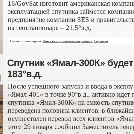
16/GovSat изготовит американская компани
эксплуатацией спутника займется компани
предприятие компании SES и правительст
на геостационаре – 21,5°в.д.
Связано с категорией:
Новости спутниковых операторов
,
Спутники
Спутник «Ямал-300К» будет
183°в.д.
После успешного запуска и ввода в экспл
«Ямал-401» в точке 90°в.д., активно идет 
спутника «Ямал-300К» на емкость спутни
переведена половина клиентов, в ближайш
осуществлен перевод всех клиентов «Яма
этом 29 января сообщил Заместитель ген