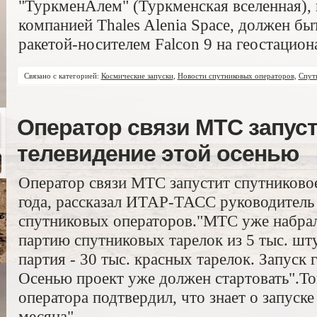
"ТуркменАлем" (Туркменская вселенная),
компанией Thales Alenia Space, должен б
ракетой-носителем Falcon 9 на геостацио
Связано с категорией:
Космические запуски
,
Новости спутниковых операторов
,
Спут
Оператор связи МТС запуст
телевидение этой осенью
Оператор связи МТС запустит спутниково
года, рассказал ИТАР-ТАСС руководитель 
спутниковых операторов."МТС уже набрала
партию спутниковых тарелок из 5 тыс. шту
партия - 30 тыс. красных тарелок. Запуск 
Осенью проект уже должен стартовать".Т
оператора подтвердил, что знает о запуск
месяца".