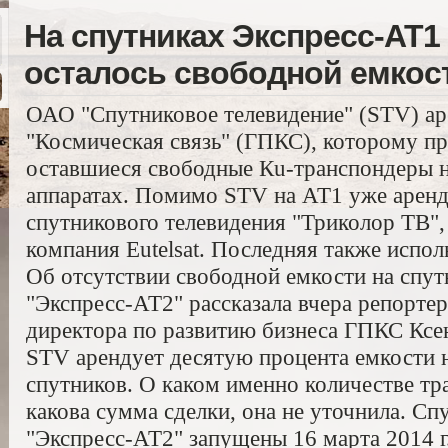
На спутниках Экспресс-АТ1 
осталось свободной емкос
ОАО "Спутниковое телевидение" (STV) а
"Космическая связь" (ГПКС), которому пр
оставшиеся свободные Кu-транспондеры 
аппаратах. Помимо STV на АТ1 уже арен
спутникового телевидения "Триколор ТВ"
компания Eutelsat. Последняя также испол
Об отсутствии свободной емкости на спут
"Экспресс-АТ2" рассказала вчера репортер
директора по развитию бизнеса ГПКС Ксен
STV арендует десятую процента емкости 
спутников. О каком именно количестве тр
какова сумма сделки, она не уточнила. Сп
"Экспресс-АТ2" запущены 16 марта 2014 г