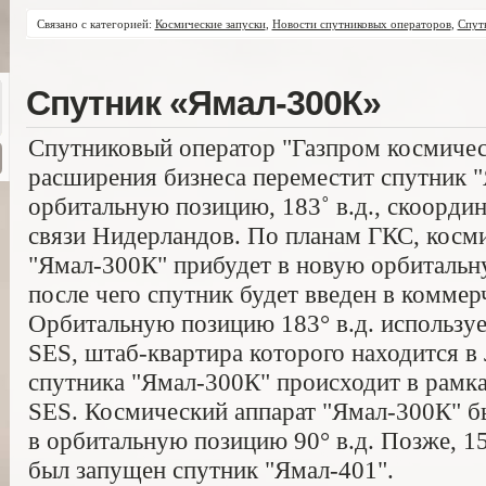
Связано с категорией:
Космические запуски
,
Новости спутниковых операторов
,
Спут
Спутник «Ямал-300К»
Спутниковый оператор "Газпром космичес
расширения бизнеса переместит спутник 
орбитальную позицию, 183˚ в.д., скоорд
связи Нидерландов. По планам ГКС, косм
"Ямал-300К" прибудет в новую орбитальну
после чего спутник будет введен в комме
Орбитальную позицию 183° в.д. использу
SES, штаб-квартира которого находится 
спутника "Ямал-300К" происходит в рамк
SES. Космический аппарат "Ямал-300К" бы
в орбитальную позицию 90° в.д. Позже, 15 
был запущен спутник "Ямал-401".