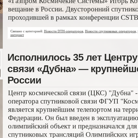
«Газпром Космичекие Системы» Игорь Кот
вещание в России. Двусторонний спутнико
проходившей в рамках конференции CSTB
Связано с категорией:
Новости DTH-операторов
,
Новости спутниковых операторов
,
интернет
Исполнилось 35 лет Центру
связи «Дубна» — крупнейш
России
Центр космической связи (ЦКС) "Дубна" -
оператора спутниковой связи ФГУП "Косми
является крупнейшим телепортом на терр
Федерации. Он был введен в эксплуатацию
олимпийский объект и предназначался дл
спутниковых трансляций Олимпийских игр