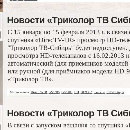
Новости «Триколор ТВ Сиб
С 15 января по 15 февраля 2013 г. в связи
спутника «DirecTV-1R» просмотр HD-теле
"Триколор ТВ-Сибирь" будет недоступен.
просмотра HD-телеканалов с 16.02.2013 
автоматический (для приемников моделе
или ручной (для приёмников модели HD-9
«Триколор ТВ».
Метки записи:
DirecTV-1R
,
GS8305
,
GS8306
,
HD
,
HD9303
,
Триколор ТВ-Сибирь
Новости «Триколор ТВ Сиб
В связи с запуском вещания со спутника 