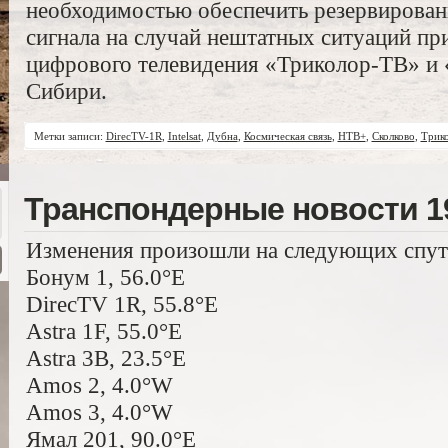
необходимостью обеспечить резервирован
сигнала на случай нештатных ситуаций пр
цифрового телевидения «Триколор-ТВ» и 
Сибири.
Метки записи:
DirecTV-1R
,
Intelsat
,
Дубна
,
Космическая связь
,
НТВ+
,
Сколково
,
Трик
Транспондерные новости 19
Изменения произошли на следующих спут
Бонум 1, 56.0°E
DirecTV 1R, 55.8°E
Astra 1F, 55.0°E
Astra 3B, 23.5°E
Amos 2, 4.0°W
Amos 3, 4.0°W
Ямал 201, 90.0°E