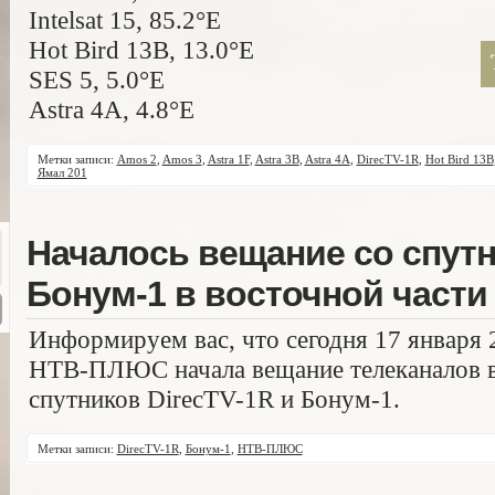
Intelsat 15, 85.2°E
Hot Bird 13B, 13.0°E
SES 5, 5.0°E
Astra 4A, 4.8°E
Метки записи:
Amos 2
,
Amos 3
,
Astra 1F
,
Astra 3B
,
Astra 4A
,
DirecTV-1R
,
Hot Bird 13B
Ямал 201
Началось вещание со спутн
Бонум-1 в восточной части
Информируем вас, что сегодня 17 января 
НТВ-ПЛЮС начала вещание телеканалов в 
спутников DirecTV-1R и Бонум-1.
Метки записи:
DirecTV-1R
,
Бонум-1
,
НТВ-ПЛЮС