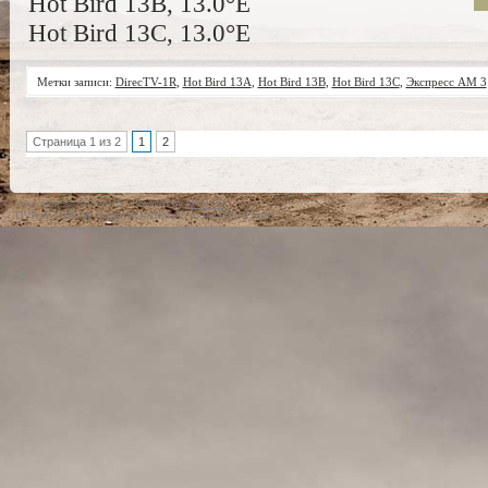
Hot Bird 13B, 13.0°E
Hot Bird 13C, 13.0°E
Метки записи:
DirecTV-1R
,
Hot Bird 13A
,
Hot Bird 13B
,
Hot Bird 13C
,
Экспресс AM 3
Страница 1 из 2
1
2
Copyright © 2012-2026 · Powered by
DVB.UZ
DVB & MHP are registered trademarks of the DVB Project.