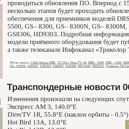
проводиться обновления ПО. Впериод с 15
несколько этапов будет проходить обновл
обеспечения для приемников моделей DR
5500, GS– 8300, GS– 8300N, GS– 8300M,
GS8306, HD9303. Подробная информация 
модели приёмного оборудования будет пуб
а также телеканале Инфоканал «Триколор 
Метки записи:
CAM-Siberia-DRE
,
CI7101s
,
DirecTV-1R
,
DRE– 4500
,
DRE– 5500
,
DRS
GS– 8300N
,
GS8302
,
GS8304
,
GS8305
,
GS8306
,
HD-9300
,
HD9303
,
Триколор ТВ-Си
Транспондерные новости 06
Изменения произошли на следующих спут
Экспресс AM 3, 140.0°E
DirecTV 1R, 55.8°E (наклон орбиты - 0.5°)
Hot Bird 13A, 13.0°E