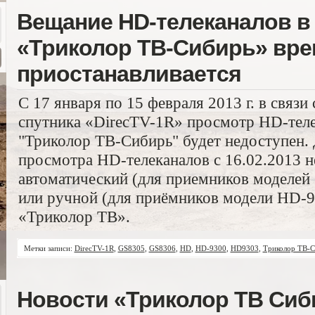
Вещание HD-телеканалов в
«Триколор ТВ-Сибирь» вр
приостанавливается
С 17 января по 15 февраля 2013 г. в связи
спутника «DirecTV-1R» просмотр HD-теле
"Триколор ТВ-Сибирь" будет недоступен.
просмотра HD-телеканалов с 16.02.2013 
автоматический (для приемников моделе
или ручной (для приёмников модели HD-9
«Триколор ТВ».
Метки записи:
DirecTV-1R
,
GS8305
,
GS8306
,
HD
,
HD-9300
,
HD9303
,
Триколор ТВ-С
Новости «Триколор ТВ Сиб