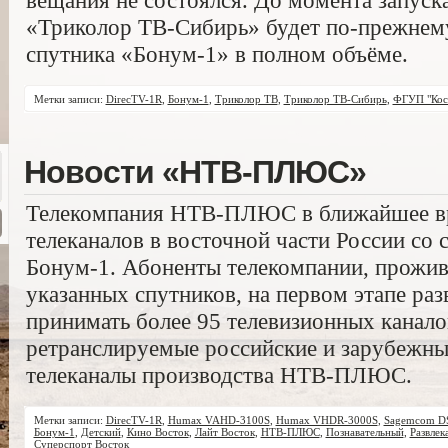
вещания не состоялся. До момента запуск
«Триколор ТВ-Сибирь» будет по-прежнем
спутника «Бонум-1» в полном объёме.
Метки записи:
DirecTV-1R
,
Бонум-1
,
Триколор ТВ
,
Триколор ТВ-Сибирь
,
ФГУП "Косм
Новости «НТВ-ПЛЮС»
Телекомпания НТВ-ПЛЮС в ближайшее вр
телеканалов в восточной части России со 
Бонум-1. Абоненты телекомпании, прожи
указанных спутников, на первом этапе раз
принимать более 95 телевизионных канало
ретранслируемые российские и зарубежные
телеканалы производства НТВ-ПЛЮС.
Метки записи:
DirecTV-1R
,
Humax VAHD-3100S
,
Humax VHDR-3000S
,
Sagemcom D
Бонум-1
,
Детский
,
Кино Восток
,
Лайт Восток
,
НТВ-ПЛЮС
,
Познавательный
,
Развлек
Суперспорт Восток