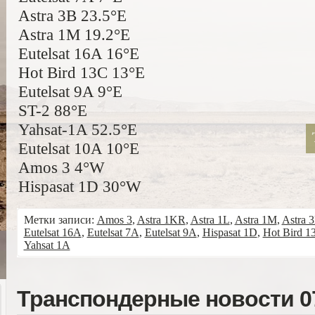
Astra 3B 23.5°E
Astra 1M 19.2°E
Eutelsat 16A 16°E
Hot Bird 13C 13°E
Eutelsat 9A 9°E
ST-2 88°E
Yahsat-1A 52.5°E
Eutelsat 10A 10°E
Amos 3 4°W
Hispasat 1D 30°W
Метки записи:
Amos 3
,
Astra 1KR
,
Astra 1L
,
Astra 1M
,
Astra 
Eutelsat 16A
,
Eutelsat 7A
,
Eutelsat 9A
,
Hispasat 1D
,
Hot Bird 1
Yahsat 1A
Транспондерные новости 07