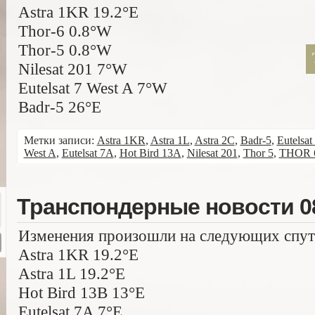
Astra 1KR 19.2°E
Thor-6 0.8°W
Thor-5 0.8°W
Nilesat 201 7°W
Eutelsat 7 West A 7°W
Badr-5 26°E
Метки записи:
Astra 1KR
,
Astra 1L
,
Astra 2C
,
Badr-5
,
Eutelsat
West A
,
Eutelsat 7A
,
Hot Bird 13A
,
Nilesat 201
,
Thor 5
,
THOR 
Транспондерные новости 08
Изменения произошли на следующих спут
Astra 1KR 19.2°E
Astra 1L 19.2°E
Hot Bird 13B 13°E
Eutelsat 7A 7°E