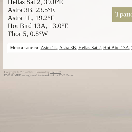
Hellas Sat 2, 39.0°E
Astra 3B, 23.5°E
Astra 1L, 19.2°E
Hot Bird 13A, 13.0°E
Thor 5, 0.8°W
Метки записи:
Astra 1L
,
Astra 3B
,
Hellas Sat 2
,
Hot Bird 13A
,
Copyright © 2012-2026 · Powered by
DVB.UZ
DVB & MHP are registered trademarks of the DVB Project.