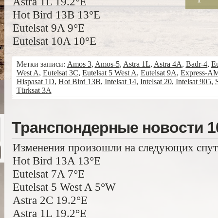
Astra 1L 19.2°E
Hot Bird 13B 13°E
Eutelsat 9A 9°E
Eutelsat 10A 10°E
Метки записи:
Amos 3
,
Amos-5
,
Astra 1L
,
Astra 4A
,
Badr-4
,
Eu
West A
,
Eutelsat 3C
,
Eutelsat 5 West A
,
Eutelsat 9A
,
Express-A
Hispasat 1D
,
Hot Bird 13B
,
Intelsat 14
,
Intelsat 20
,
Intelsat 905
,
Türksat 3A
Транспондерные новости 10
Изменения произошли на следующих спут
Hot Bird 13A 13°E
Eutelsat 7A 7°E
Eutelsat 5 West A 5°W
Astra 2C 19.2°E
Astra 1L 19.2°E