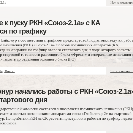
2.1а
Нет комментар
 к пуску РКН «Союз-2.1а» с КА
ся по графику
 Байконур в соответствии с графиком предстартовой подготовки ведутся рабо
го назначения (РКН) «Союз-2.1а» с блоком космических аппаратов (КА)
ведены операции по графику второго стартового дня, в ходе которого расчеты
р стартовой готовности разгонного блока «Фрегат» и генеральные испытания 
, вплоть до отделения головного блока (ГО).
1а
,
Фрегат
Читать полнос
нур начались работы с РКН «Союз-2.1а
стартового дня
ударственной комиссии состоялся вывоз ракеты космического назначения (РКН)
егат» и шестью космическими аппаратами связи «Глобалстар-2» на стартовый
ур. По прибытии РКН на СК расчеты приступили к работам по графику первог
оскосмоса.