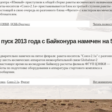
ентра «Южный» приступили к общей сборке ракеты космического назначения
кеты-носителя «Союз-2.1а» пристыковывается блок из третьей ступени ракеты-
состоящей в свою очередь из разгонного блока «Фрегат» с кластером космическ
бтекателем.
ЦЭНКИ
,
ЦСКБ-Прогресс
Читать полнос
уск 2013 года с Байконура намечен на 
дварительно намечен на пятое февраля: ракета-носитель "Союз-2.1а" с разгон
у шесть космических аппаратов низкоорбитальной связи Globalstar-2
"В настоящее время на космодроме Байконур расчеты филиала ФГУП ЦЭНКИ —
оты по подготовке оборудования и аппаратуры стартового комплекса к
сообщении.
смос
,
Союз-2.1а
,
Фрегат
Нет комментар