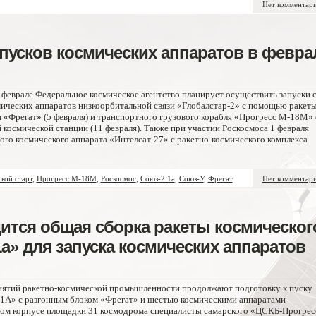
Нет комментар
пусков космических аппаратов в февра
 феврале Федеральное космическое агентство планирует осуществить запуски 
мических аппаратов низкоорбитальной связи «Глобалстар-2» с помощью ракеты
 «Фрегат» (5 февраля) и транспортного грузового корабля «Прогресс М-18М» 
смической станции (11 февраля). Также при участии Роскосмоса 1 февраля
го космического аппарата «Интелсат-27» с ракетно-космического комплекса
кой старт
,
Прогресс М-18М
,
Роскосмос
,
Союз-2.1а
,
Союз-У
,
Фрегат
Нет комментар
ится общая сборка ракеты космическог
а» для запуска космических аппаратов
иятий ракетно-космической промышленности продолжают подготовку к пуску
.1А» с разгонным блоком «Фрегат» и шестью космическими аппаратами
ном корпусе площадки 31 космодрома специалисты самарского «ЦСКБ-Прогрес