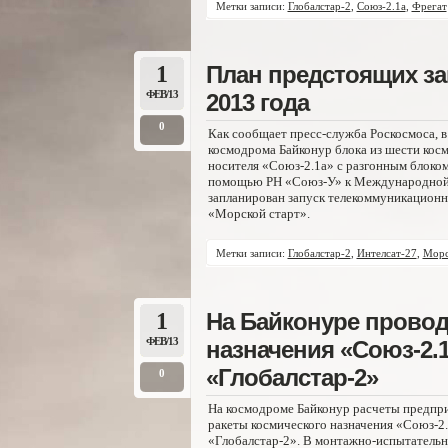
Метки записи:
Глобалстар-2
,
Союз-2.1а
,
Фрегат
1
План предстоящих за
ФЕВ/13
2013 года
0
Как сообщает пресс-служба Роскосмоса, в
космодрома Байконур блока из шести кос
носителя «Союз-2.1а» с разгонным блоком
помощью РН «Союз-У» к Международной ко
запланирован запуск телекоммуникационно
«Морской старт».
Метки записи:
Глобалстар-2
,
Интелсат-27
,
Морс
1
На Байконуре провод
ФЕВ/13
назначения «Союз-2.1
«Глобалстар-2»
0
На космодроме Байконур расчеты предпр
ракеты космического назначения «Союз-2
«Глобалстар-2». В монтажно-испытатель