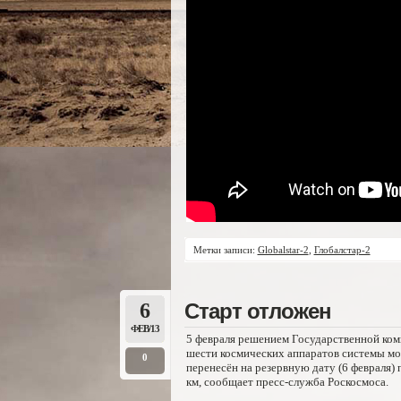
Метки записи:
Globalstar-2
,
Глобалстар-2
6
Старт отложен
ФЕВ/13
5 февраля решением Государственной коми
шести космических аппаратов системы мо
0
перенесён на резервную дату (6 февраля
км, сообщает пресс-служба Роскосмоса.