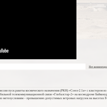
Нет комментар
ссии пуск ракеты космического назначения (РКН) «Союз-2.1а» с кластером из
бильной телекоммуникационной связи «Глобалстар-2» на космодроме Байкону
) по метеоусловиям – превышению допустимых ветровых нагрузок на высотах 8