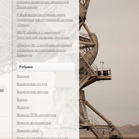
спасения космических аппаратов в
Тихом океане
В Железногорске открыли центр
управления для спутниковой системы
«Гонец»
КНДР объявила о намерении
запустить еще несколько спутников
«Протон-М» с китайским спутником
установили на стартовый стол на
Байконуре
Рубрики
История
Космическая погода
иев
Космические запуски
Космос
Новости
Новости DTH-операторов
Новости космонавтики
Новости сайта
Новости спутниковых операторов