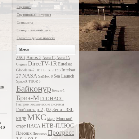
Спутники
Спутниковый интернет
Стандарты
Станции военной связи
Транспондерные новости
Метки
Amos 3
Astra 1L
Astra 4A
ABS 1
DirecTV-1R
Eutelsat
Cygnus
Intelsat
Globalstar-2
HD
Hot Bird 13B
NASA
27
Sea Launch
SatMex-8
SpaceX
THOR 6
Байконур
иев
Бонум-1
Бриз-М
ГЛОНАСС
Газпром космические системы
Глобалстар-2
Зенит-3SL
ДЗЗ
МКС
Морской
КНДР
Марс
р
НТВ-ПЛЮС
НАСА
старт
-10
Прогресс
Плесецк
Прогресс