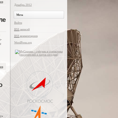
иев
Декабрь 2012
Мета
ле
Войти
RSS
записей
с
RSS
комментариев
-
WordPress.org
с
иев
о
с»