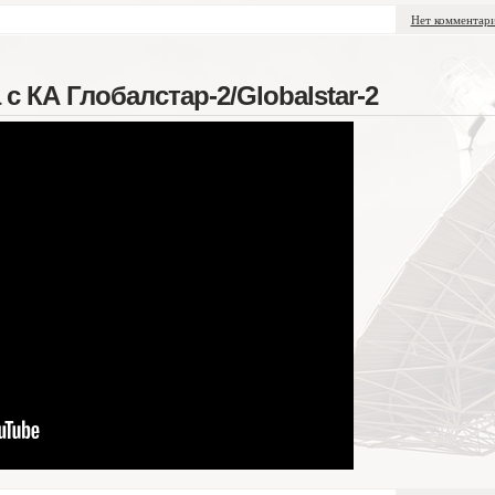
Нет комментар
с КА Глобалстар-2/Globalstar-2