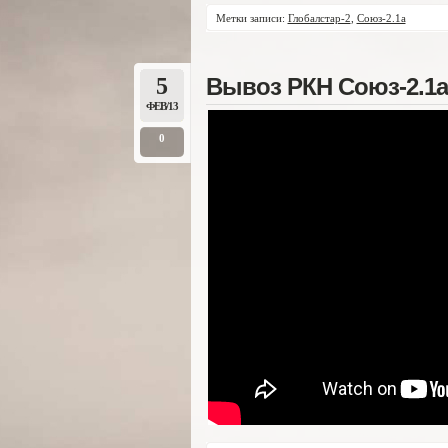
Метки записи:
Глобалстар-2
,
Союз-2.1а
5
Вывоз РКН Союз-2.1а 
ФЕВ/13
0