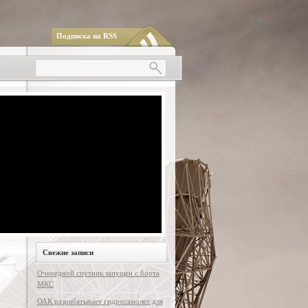
Подписка на RSS
Свежие записи
Очередной спутник запущен с борта
МКС
ОАК разрабатывает гидросамолет для