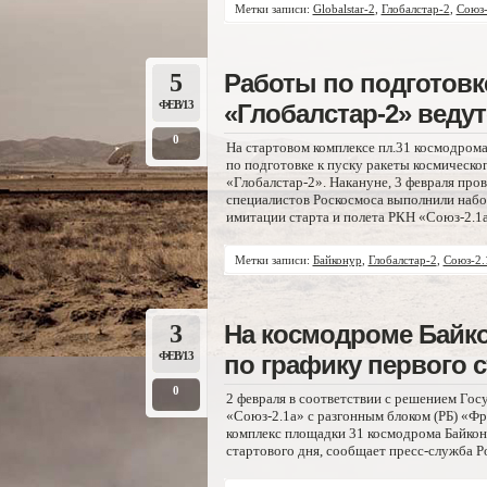
Метки записи:
Globalstar-2
,
Глобалстар-2
,
Союз-
5
Работы по подготовке
ФЕВ/13
«Глобалстар-2» ведут
0
На стартовом комплексе пл.31 космодрома
по подготовке к пуску ракеты космическо
«Глобалстар-2». Накануне, 3 февраля про
специалистов Роскосмоса выполнили набо
имитации старта и полета РКН «Союз-2.1а»
Метки записи:
Байконур
,
Глобалстар-2
,
Союз-2.
3
На космодроме Байко
ФЕВ/13
по графику первого 
0
2 февраля в соответствии с решением Гос
«Союз-2.1а» с разгонным блоком (РБ) «Фр
комплекс площадки 31 космодрома Байкон
стартового дня, сообщает пресс-служба Р