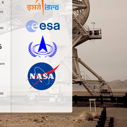
. К
их
тью
5
ным
иев
Перейти наверх ↑