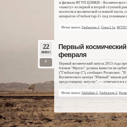
и филиала ФГУП ЦЭНКИ – Космического ц
«пакету» из первой и второй ступеней ра
носителя и космической головной части, 
аппаратов «Глобалстар-2» под головным о
Метки записи:
Глобалстар-2
,
Союз-2.1а
,
ФГУП 
22
Первый космический п
ЯНВ/13
февраля
0
Первый космический запуск 2013 года пре
блоком "Фрегат" должна вывести на орбит
("Глобалстар-2"), сообщает Роскосмос. 
Космического центра "Южный" начали раб
предстоящему запуску", — отмечается в 
Метки записи:
Globalstar-2
,
Глобалстар-2
,
Роско
Copyright © 2012-2026 · Powered by
DVB.UZ
DVB & MHP are registered trademarks of the DVB Project.