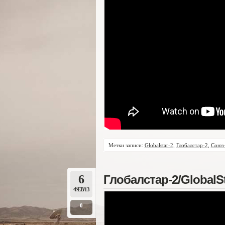
Метки записи:
Globalstar-2
,
Глобалстар-2
,
Союз-
6
Глобалстар-2/GlobalSt
ФЕВ/13
0