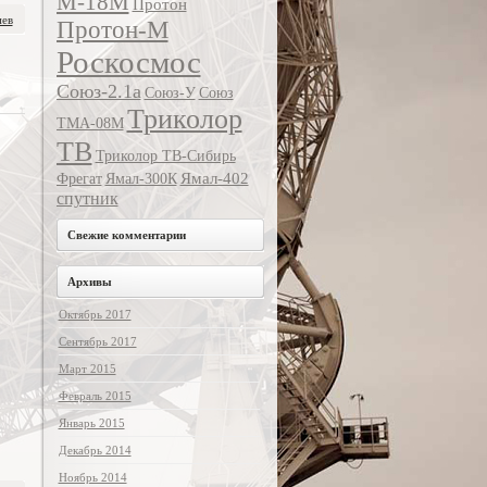
М-18М
Протон
иев
Протон-М
Роскосмос
Союз-2.1а
Союз-У
Союз
Триколор
ТМА-08М
ТВ
Триколор ТВ-Сибирь
Ямал-402
Фрегат
Ямал-300К
спутник
Свежие комментарии
Архивы
Октябрь 2017
Сентябрь 2017
Март 2015
Февраль 2015
Январь 2015
Декабрь 2014
Ноябрь 2014