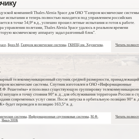
зчику
узской компанией Thales Alenia Space для ОАО "Газпром космические системы
ые испытания и теперь полностью находится под управлением российских
ается в точке 54,9º в.д., успешно прошел летные испытания и готов к работе.
а управления полетами, Thales Alenia Space удалось в реальном времени
торую космическому аппарату задал разгонный блок".
pace
,
Бриз-М
,
Газпром космические системы
,
ГКНПЦ им. Хруничева
,
Читать полнос
К
арный телекоммуникационный спутник средней размерности, принадлежащи
зпром космические системы. Спутник изготовлен в ОАО «Информационные
М.Ф. Решетнёва» и пополнил существующую группировку телекоммуникацион
 запущен в точку стояния 90° в. д., для обслуживания территории России и ст
идами современных услуг связи. После запуска в орбитальную позицию 90° в. д
» будет переведен в позицию 163,5° в. д.
мические системы
,
Информационные спутниковые системы
,
М.Ф.
Читать полнос
,
Ямал-300К