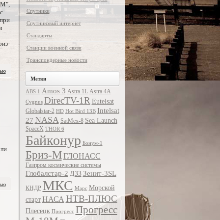
-М",
Спутники
с
 при
Спутниковый интернет
м
Стандарты
риз-
Станции военной связи
Транспондерные новости
тью
Метки
Amos 3
Astra 1L
Astra 4A
ABS 1
DirecTV-1R
Eutelsat
Cygnus
Intelsat
Globalstar-2
HD
Hot Bird 13B
NASA
27
Sea Launch
SatMex-8
SpaceX
THOR 6
Байконур
Бонум-1
или
Бриз-М
ГЛОНАСС
Газпром космические системы
Глобалстар-2
Зенит-3SL
ДЗЗ
МКС
тью
Морской
КНДР
Марс
НТВ-ПЛЮС
НАСА
старт
Прогресс
Плесецк
Прогресс