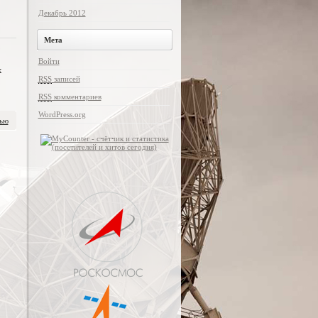
Декабрь 2012
Мета
В
Войти
х
RSS
записей
RSS
комментариев
WordPress.org
тью