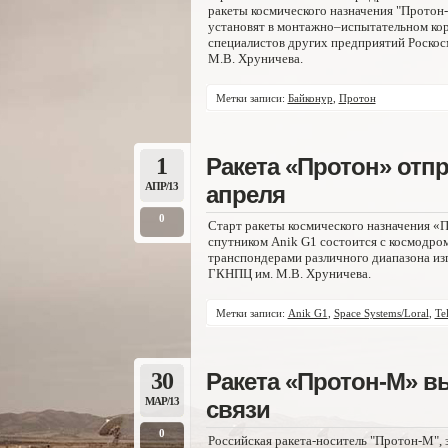
ракеты космического назначения "Протон-
установят в монтажно–испытательном ко
специалистов других предприятий Роскос
М.В. Хруничева.
Метки записи:
Байконур
,
Протон
1
Ракета «Протон» отпр
АПР/13
апреля
0
Старт ракеты космического назначения 
спутником Anik G1 состоится с космодром
транспондерами различного диапазона изго
ГКНПЦ им. М.В. Хруничева.
Метки записи:
Anik G1
,
Space Systems/Loral
,
Te
30
Ракета «Протон-М» в
МАР/13
связи
0
Российская ракета-носитель "Протон-М", 