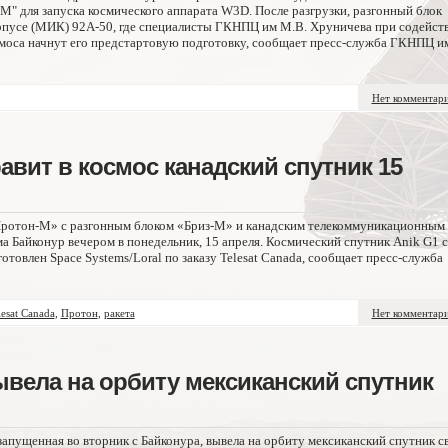
М" для запуска космического аппарата W3D. После разгрузки, разгонный блок
рпусе (МИК) 92А-50, где специалисты ГКНПЦ им М.В. Хруничева при содейст
моса начнут его предстартовую подготовку, сообщает пресс-служба ГКНПЦ и
Нет комментар
авит в космос канадский спутник 15
«Протон-М» с разгонным блоком «Бриз-М» и канадским телекоммуникационным
а Байконур вечером в понедельник, 15 апреля. Космический спутник Anik G1 с
товлен Space Systems/Loral по заказу Telesat Canada, сообщает пресс-служба
lesat Canada
,
Протон
,
ракета
Нет комментар
ывела на орбиту мексиканский спутник
запущенная во вторник с Байконура, вывела на орбиту мексиканский спутник с