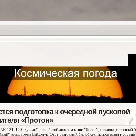
ется подготовка к очередной пусковой
ителя «Протон»
т АН-124–100 "Руслан" российской авиакомпании "Полет" доставил разгонный 
ный" космодрома Байконур. Этот разгонный блок будет использован в составе