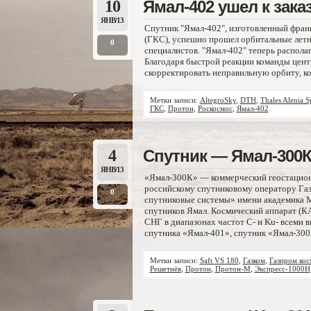
10
Ямал-402 ушел к зака
ЯНВ/13
Спутник "Ямал-402", изготовленный франц
(ГКС), успешно прошел орбитальные летн
0
специалистов. "Ямал-402" теперь располаг
Благодаря быстрой реакции команды центр
скорректировать неправильную орбиту, ко
Метки записи:
AltegroSky
,
DTH
,
Thales Alenia S
ГКС
,
Протон
,
Роскосмос
,
Ямал-402
4
Спутник — Ямал-300
ЯНВ/13
«Ямал-300К» — коммерческий геостацион
российскому спутниковому оператору Га
0
спутниковые системы» имени академика 
спутников Ямал. Космический аппарат (КА)
СНГ в диапазонах частот С- и Ku- всеми в
спутника «Ямал-401», спутник «Ямал-300К
Метки записи:
Saft VS 180
,
Газком
,
Газпром кос
Решетнёв
,
Протон
,
Протон-М
,
Экспресс-1000Н