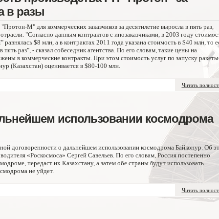
а в разы
"Протон-М" для коммерческих заказчиков за десятилетие выросла в пять раз,
отрасли. "Согласно данным контрактов с инозаказчиками, в 2003 году стоимос
равнялась $8 млн, а в контрактах 2011 года указана стоимость в $40 млн, то е
 пять раз", - сказал собеседник агентства. По его словам, такие цены на
жены в коммерческие контракты. При этом стоимость услуг по запуску ракеты
ур (Казахстан) оценивается в $80-100 млн.
Читать полнос
альнейшем использовании космодрома
ьной договоренности о дальнейшем использовании космодрома Байконур. Об э
оводителя «Роскосмоса» Сергей Савельев. По его словам, Россия постепенно
модроме, передаст их Казахстану, а затем обе страны будут использовать
осмодрома не уйдет.
Читать полнос