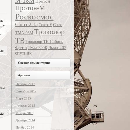
М-18М
Протон
Протон-М
Роскосмос
ть
Союз-2.1а
Союз-У
Союз
сть
Триколор
ТМА-08М
-
ТВ
Триколор ТВ-Сибирь
Ямал-402
Фрегат
Ямал-300К
тью
спутник
Свежие комментарии
Архивы
Октябрь 2017
том
Сентябрь 2017
Март 2015
Февраль 2015
тью
Январь 2015
Декабрь 2014
Ноябрь 2014