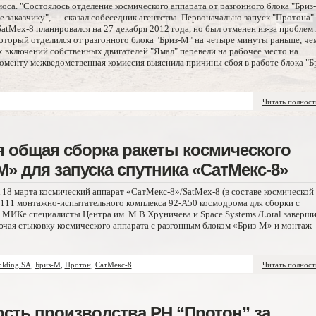
оса. "Состоялось отделение космического аппарата от разгонного блока "Бриз
 заказчику", — сказал собеседник агентства. Первоначально запуск "Протона" 
atMex-8 планировался на 27 декабря 2012 года, но был отменен из-за проблем
который отделился от разгонного блока "Бриз-М" на четыре минуты раньше, че
 включений собственных двигателей "Ямал" перевели на рабочее место на
оменту межведомственная комиссия выяснила причины сбоя в работе блока "Б
Читать полнос
я общая сборка ракеты космического
» для запуска спутника «СатМекс-8»
к 18 марта космический аппарат «СатМекс-8»/SatMex-8 (в составе космической
л 111 монтажно-испытательного комплекса 92-А50 космодрома для сборки с
 МИКе специалисты Центра им .М.В.Хруничева и Space Systems /Loral заверш
ючая стыковку космического аппарата с разгонным блоком «Бриз-М» и монтаж
olding SA
,
Бриз-М
,
Протон
,
СатМекс-8
Читать полнос
сть производства РН “Протон” за