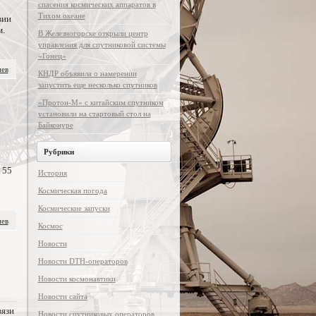
спасения космических аппаратов в
Тихом океане
вии
м.
В Железногорске открыли центр
управления для спутниковой системы
«Гонец»
иев
КНДР объявила о намерении
запустить еще несколько спутников
«Протон-М» с китайским спутником
установили на стартовый стол на
Байконуре
Рубрики
 55
История
Космическая погода
Космические запуски
иев
Космос
Новости
Новости DTH-операторов
Новости космонавтики
Новости сайта
вязи
Новости спутниковых операторов