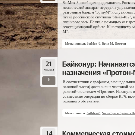
SatMex-8, сообщил представитель Роскосм
космический аппарат передан в управление
разгонным блоком "Бриз-М" и спутником S
пуске российского спутника "Ямал-402", 
планировалось. Позже с помощью четырех
геостационарной орбите. К настоящему м
М".
Метки записи:
SatMex-8
,
Бриз-М
,
Протон
21
Байконур: Начинаетс
МАР/13
назначения «Протон-М
0
В соответствии с графиком, в понедельни
головной части) доставили в чистовой за
ракетой–носителем «Протон». Накануне в
совместные операции по сборке КГЧ, вкл
головного обтекателя.
Метки записи:
SatMex-8
,
Swiss Space Systems H
14
Коммерческая стоимо