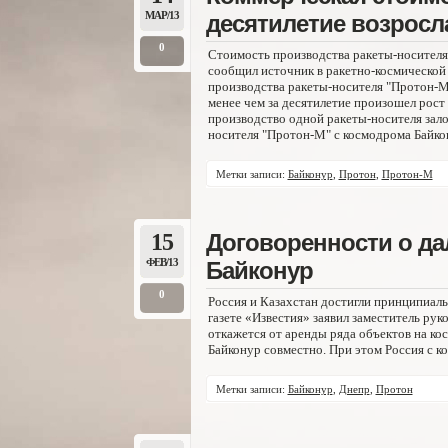
МАР/13
десятилетие возросл
0
Стоимость производства ракеты-носителя 
сообщил источник в ракетно-космической 
производства ракеты-носителя "Протон-М" 
менее чем за десятилетие произошел рост в
производство одной ракеты-носителя зало
носителя "Протон-М" с космодрома Байкон
Метки записи:
Байконур
,
Протон
,
Протон-М
15
Договоренности о д
ФЕВ/13
Байконур
0
Россия и Казахстан достигли принципиал
газете «Известия» заявил заместитель рук
откажется от аренды ряда объектов на кос
Байконур совместно. При этом Россия с к
Метки записи:
Байконур
,
Днепр
,
Протон