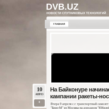
DVB.UZ
НОВОСТИ СПУТНИКОВЫХ ТЕХНОЛОГИЙ
ГЛАВНАЯ
10
На Байконуре начина
АПР/13
кампании ракеты-нос
0
Вчера 9 апреля с.г. транспортный самоле
"Бриз-М" из Москвы на аэродром "Юбилей