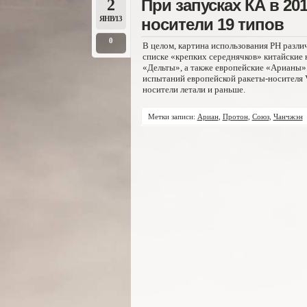
2
При запусках КА в 20
ЯНВ/13
носители 19 типов
0
В целом, картина использования РН разл
списке «крепких середнячков» китайские 
«Дельты», а также европейские «Арианы»
испытаний европейской ракеты-носителя 
носители летали и раньше.
Метки записи:
Ариан
,
Протон
,
Союз
,
Чанчжэн