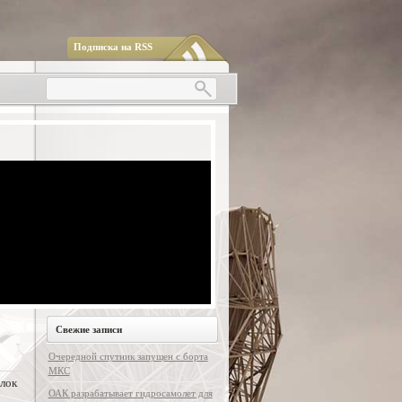
Подписка на RSS
Свежие записи
Очередной спутник запущен с борта
МКС
блок
ОАК разрабатывает гидросамолет для