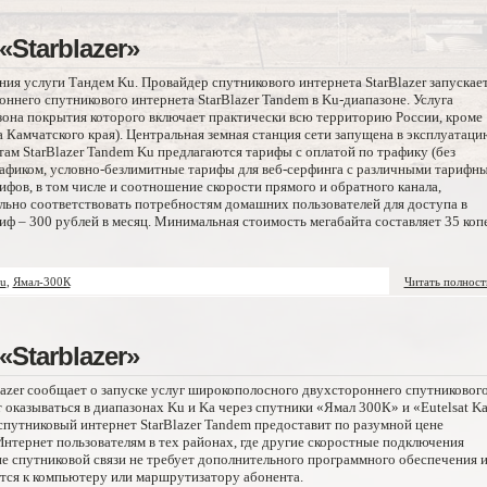
Starblazer»
ения услуги Тандем Ku. Провайдер спутникового интернета StarBlazer запускае
него спутникового интернета StarBlazer Tandem в Ku-диапазоне. Услуга
зона покрытия которого включает практически всю территорию России, кроме
а Камчатского края). Центральная земная станция сети запущена в эксплуатаци
ам StarBlazer Tandem Ku предлагаются тарифы с оплатой по трафику (без
рафиком, условно-безлимитные тарифы для веб-серфинга с различными тарифн
фов, в том числе и соотношение скорости прямого и обратного канала,
льно соответствовать потребностям домашних пользователей для доступа в
 – 300 рублей в месяц. Минимальная стоимость мегабайта составляет 35 коп
u
,
Ямал-300К
Читать полнос
Starblazer»
azer сообщает о запуске услуг широкополосного двухстороннего спутниковог
т оказываться в диапазонах Ku и Kа через спутники «Ямал 300К» и «Eutelsat Ka
спутниковый интернет StarBlazer Tandem предоставит по разумной цене
нтернет пользователям в тех районах, где другие скоростные подключения
е спутниковой связи не требует дополнительного программного обеспечения 
тся к компьютеру или маршрутизатору абонента.