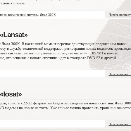
ельных блоков...
зпром космические системы
,
Ямал-300К
Читать полнос
«Lansat»
к Ямал-300К. В настоящий момент перенос действующих подписок на новый
росу в службу технической поддержки, регистрация новых подписок производи
хвата сигнала с нового спутника используйте частоту 11057МГц вместо
, что вещание с нового спутника идет в стандарте DVB-S2 и другой
Читать полнос
«Iosat»
ели, то есть к 22-23 февраля мы будем переведены на новый спутник Ямал 300
B модемы на новые частоты. Уже сейчас можно проверить уровень и качеств
Читать полнос