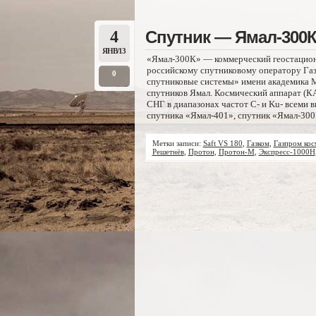
4
Спутник — Ямал-300
ЯНВ/13
«Ямал-300К» — коммерческий геостацион
российскому спутниковому оператору Га
0
спутниковые системы» имени академика 
спутников Ямал. Космический аппарат (КА)
СНГ в диапазонах частот С- и Ku- всеми в
спутника «Ямал-401», спутник «Ямал-300К
Метки записи:
Saft VS 180
,
Газком
,
Газпром кос
Решетнёв
,
Протон
,
Протон-М
,
Экспресс-1000Н