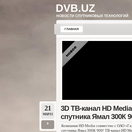
DVB.UZ
НОВОСТИ СПУТНИКОВЫХ ТЕХНОЛОГИЙ
ГЛАВНАЯ
21
3D ТВ-канал HD Media
МАР/13
спутника Ямал 300К 9
0
Компания HD Media совместно с ОАО «Газ
спутника Ямал 300К 900! ТВ-канал HD Med