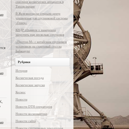
спасения космических аппаратов в
Тихом океане
В Железногорске открыли центр
тью
управления для спутниковой системы
«Гонец»
КНДР объявила о намерении
запустить еще несколько спутников
«Протон-М» с китайским спутником
установили на стартовый стол на
тся
Байконуре
Рубрики
История
тью
Космическая погода
Космические запуски
Космос
Новости
К,
о
Новости DTH-операторов
Новости космонавтики
Новости сайта
тью
Новости спутниковых операторов