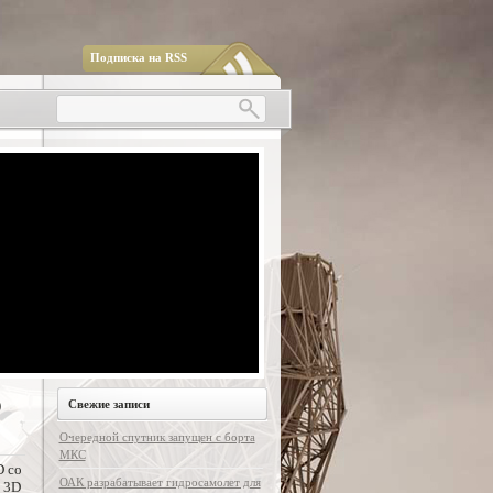
Подписка на RSS
о
Свежие записи
Очередной спутник запущен с борта
МКС
D со
ОАК разрабатывает гидросамолет для
a 3D