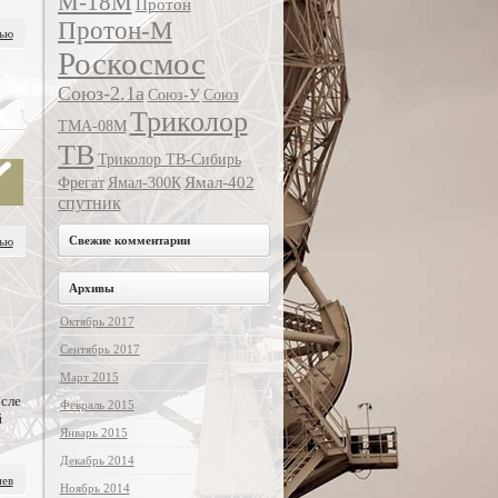
М-18М
Протон
Протон-М
тью
Роскосмос
Союз-2.1а
Союз-У
Союз
Триколор
ТМА-08М
ТВ
Триколор ТВ-Сибирь
Ямал-402
Фрегат
Ямал-300К
спутник
Свежие комментарии
тью
Архивы
Октябрь 2017
Сентябрь 2017
Март 2015
осле
Февраль 2015
й
Январь 2015
Декабрь 2014
иев
Ноябрь 2014