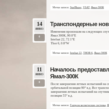
Метки записи:
StarBlazer
,
VSAT
,
Ямал-300К
14
Транспондерные ново
ЯНВ/13
Изменения произошли на следующих спут
Ямал 300К, 90.0°E
0
Intelsat 22, 72.1°E
Thor 6, 0.8°W
Метки записи:
Intelsat 22
,
THOR 6
,
Ямал-300К
11
Началось предоставле
ЯНВ/13
Ямал-300К
0
После завершения летных испытаний на с
орбитальной позиции 90° в.д. Все трансп
завершения летных испытаний на спутнике
позиции 55° в.д.
Метки записи:
Газпром космические системы
,
Я