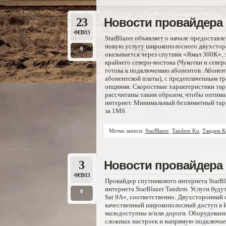
23
Новости провайдера «
ФЕВ/13
StarBlazer объявляет о начале предоставл
новую услугу широкополосного двухсторон
0
оказывается через спутник «Ямал 300К», 
крайнего северо-востока (Чукотки и север
готова к подключению абонентов. Абонент
абонентской платы), с предоплаченным т
опциями. Скоростные характеристики тари
рассчитаны таким образом, чтобы оптима
интернет. Минимальный безлимитный тариф
за 1Мб.
Метки записи:
StarBlazer
,
Tandem Ku
,
Тандем K
3
Новости провайдера «
ФЕВ/13
Провайдер спутникового интернета StarBl
интернета StarBlazer Tandem. Услуги буду
0
Sat 9A», соответственно. Двухсторонний 
качественный широкополосный доступ в И
малодоступны и/или дороги. Оборудовани
сложных настроек и напрямую подключае