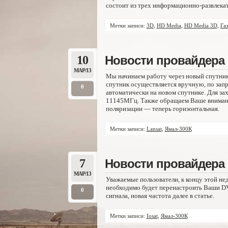
состоит из трех информационно-развлекат
Метки записи:
3D
,
HD Media
,
HD Media 3D
,
Га
10
Новости провайдера 
МАР/13
Мы начинаем работу через новый спутни
спутник осуществляется вручную, по зап
0
автоматически на новом спутнике. Для за
11145МГц. Также обращаем Ваше внимание
поляризации — теперь горизонтальная.
Метки записи:
Lansat
,
Ямал-300К
7
Новости провайдера 
МАР/13
Уважаемые пользователи, к концу этой нед
необходимо будет перенастроить Ваши DV
0
сигнала, новая частота далее в статье.
Метки записи:
Iosat
,
Ямал-300К