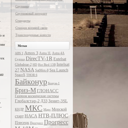
Спутники
Спутниковый интернет
Стандарты
т
Станции военной связи
ю и
Транспондерные новости
ыми
Метки
Amos 3
Astra 1L
Astra 4A
ABS 1
DirecTV-1R
еек
Eutelsat
Cygnus
Intelsat
Globalstar-2
HD
Hot Bird 13B
NASA
27
Sea Launch
SatMex-8
тью
SpaceX
THOR 6
Байконур
Бонум-1
Бриз-М
ГЛОНАСС
Газпром космические системы
Глобалстар-2
Зенит-3SL
ДЗЗ
о
МКС
-
Морской
КНДР
Марс
НТВ-ПЛЮС
НАСА
старт
и
Прогресс
Плесецк
Прогресс