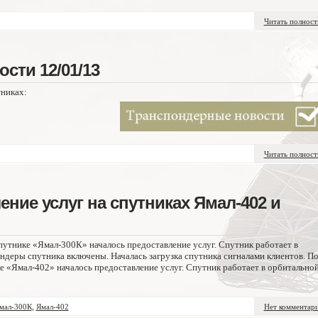
Читать полнос
сти 12/01/13
никах:
Читать полнос
ние услуг на спутниках Ямал-402 и
путнике «Ямал-300К» началось предоставление услуг. Спутник работает в
ондеры спутника включены. Началась загрузка спутника сигналами клиентов. П
 «Ямал-402» началось предоставление услуг. Спутник работает в орбитально
мал-300К
,
Ямал-402
Нет комментар