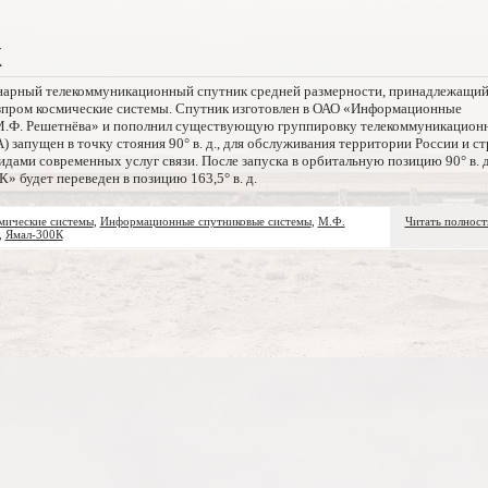
К
арный телекоммуникационный спутник средней размерности, принадлежащи
зпром космические системы. Спутник изготовлен в ОАО «Информационные
М.Ф. Решетнёва» и пополнил существующую группировку телекоммуникацион
 запущен в точку стояния 90° в. д., для обслуживания территории России и ст
идами современных услуг связи. После запуска в орбитальную позицию 90° в. д
» будет переведен в позицию 163,5° в. д.
мические системы
,
Информационные спутниковые системы
,
М.Ф.
Читать полнос
,
Ямал-300К