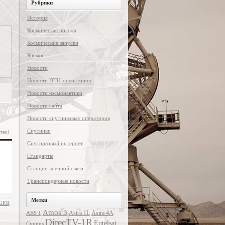
Рубрики
История
Космическая погода
Космические запуски
Космос
Новости
Новости DTH-операторов
Новости космонавтики
Новости сайта
Новости спутниковых операторов
Спутники
тке)
Спутниковый интернет
Стандарты
Станции военной связи
Транспондерные новости
Метки
NGER
Amos 3
Astra 1L
Astra 4A
ABS 1
DirecTV-1R
Eutelsat
Cygnus