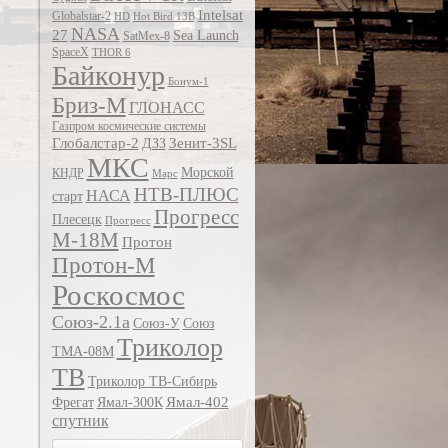
Intelsat
Globalstar-2
HD
Hot Bird 13B
NASA
27
Sea Launch
SatMex-8
SpaceX
THOR 6
Байконур
Бонум-1
Бриз-М
ГЛОНАСС
Газпром космические системы
Глобалстар-2
Зенит-3SL
ДЗЗ
МКС
Морской
КНДР
Марс
НТВ-ПЛЮС
НАСА
старт
Прогресс
Плесецк
Прогресс
М-18М
Протон
Протон-М
Роскосмос
Союз-2.1а
Союз-У
Союз
Триколор
ТМА-08М
ТВ
Триколор ТВ-Сибирь
Ямал-402
Фрегат
Ямал-300К
спутник