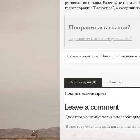
руководство страны. Ранее вице-премьер
госкорпорации "Роскосмос", о создании ко
Понравилась статья?
Подпишитесь на rss-ленту новостей!
Связано с категорией:
Новости
,
Новости космо
Комментарии (0)
Пинги (0)
Пока нет комментариев.
Leave a comment
Для отправки комментария вам необходи
В этом году будут запущены три спутника сери