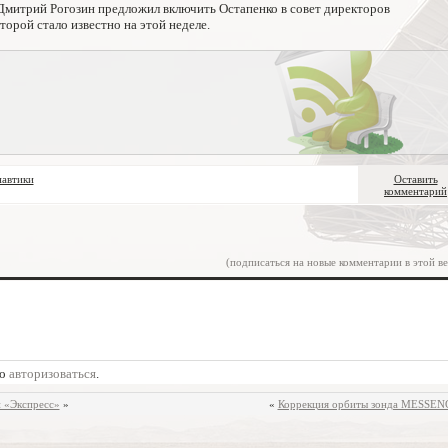
 Дмитрий Рогозин предложил включить Остапенко в совет директоров
торой стало известно на этой неделе.
навтики
Оставить
комментарий
(подписаться на новые комментарии в этой ве
мо
авторизоваться
.
и «Экспресс»
»
«
Коррекция орбиты зонда MESSE