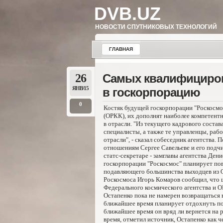
DVB.UZ
НОВОСТИ СПУТНИКОВЫХ ТЕХНОЛОГИЙ
ГЛАВНАЯ
26
Самых квалифициров
ЯНВ/15
в госкорпорацию
0
Костяк будущей госкорпорации "Роскосмо
(ОРКК), их дополнят наиболее компетентн
в отрасли. "Из текущего кадрового соста
специалисты, а также те управленцы, раб
отрасли", - сказал собеседник агентства. 
отношениям Сергее Савельеве и его подч
статс-секретаре - замглавы агентства Ден
госкорпорации "Роскосмос" планирует по
подавляющего большинства выходцев из ОР
Роскосмоса Игорь Комаров сообщил, что 
Федерального космического агентства и 
Остапенко пока не намерен возвращаться 
ближайшее время планирует отдохнуть по
ближайшее время он вряд ли вернется на р
время, отметил источник, Остапенко как ч