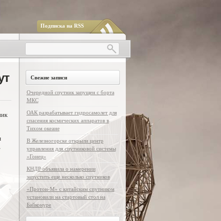
Подписка на RSS
ут
Свежие записи
Очередной спутник запущен с борта
МКС
ОАК разрабатывает гидросамолет для
ник
спасения космических аппаратов в
Тихом океане
м
В Железногорске открыли центр
,
управления для спутниковой системы
«Гонец»
КНДР объявила о намерении
запустить еще несколько спутников
«Протон-М» с китайским спутником
установили на стартовый стол на
Байконуре