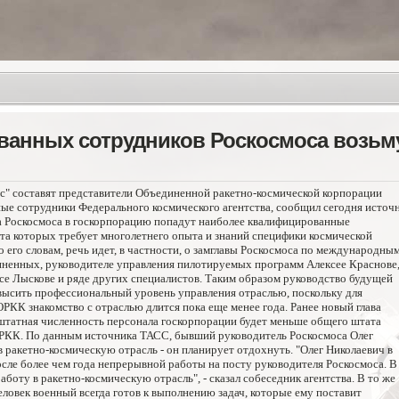
анных сотрудников Роскосмоса возьм
с" составят представители Объединенной ракетно-космической корпорации
ые сотрудники Федерального космического агентства, сообщил сегодня источ
ва Роскосмоса в госкорпорацию попадут наиболее квалифицированные
ота которых требует многолетнего опыта и знаний специфики космической
По его словам, речь идет, в частности, о замглавы Роскосмоса по международны
иненных, руководителе управления пилотируемых программ Алексее Краснове
исе Лыскове и ряде других специалистов.
Таким образом руководство будущей
высить профессиональный уровень управления отраслью, поскольку для
КК знакомство с отраслью длится пока еще менее года. Ранее новый глава
штатная численность персонала госкорпорации будет меньше общего штата
ОРКК. По данным источника ТАСС, бывший руководитель Роскосмоса Олег
в ракетно-космическую отрасль - он планирует отдохнуть. "Олег Николаевич в
сле более чем года непрерывной работы на посту руководителя Роскосмоса. В
аботу в ракетно-космическую отрасль", - сказал собеседник агентства. В то же
еловек военный всегда готов к выполнению задач, которые ему поставит