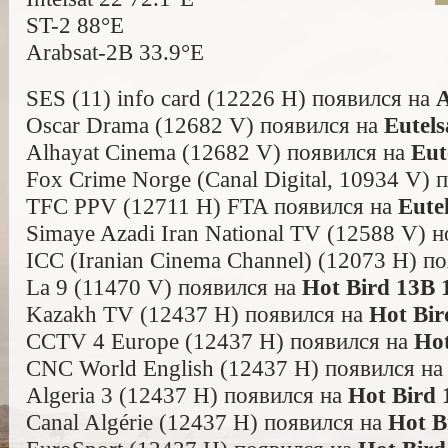
ST-2 88°E
Arabsat-2B 33.9°E
SES (11) info card (12226 H) появился на
A
Oscar Drama (12682 V) появился на
Eutels
Alhayat Cinema (12682 V) появился на
Eut
Fox Crime Norge (Canal Digital, 10934 V) 
TFC PPV (12711 H) FTA появился на
Eute
Simaye Azadi Iran National TV (12588 V)
ICC (Iranian Cinema Channel) (12073 H) п
La 9 (11470 V) появился на
Hot Bird 13B 
Kazakh TV (12437 H) появился на
Hot Bir
CCTV 4 Europe (12437 H) появился на
Hot
CNC World English (12437 H) появился н
Algeria 3 (12437 H) появился на
Hot Bird 
Canal Algérie (12437 H) появился на
Hot B