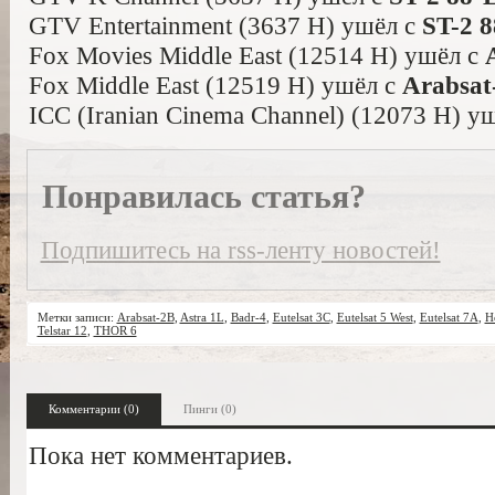
GTV Entertainment (3637 H) ушёл с
ST-2 
Fox Movies Middle East (12514 H) ушёл с
Fox Middle East (12519 H) ушёл с
Arabsat
ICC (Iranian Cinema Channel) (12073 H) у
Понравилась статья?
Подпишитесь на rss-ленту новостей!
Метки записи:
Arabsat-2B
,
Astra 1L
,
Badr-4
,
Eutelsat 3C
,
Eutelsat 5 West
,
Eutelsat 7A
,
H
Telstar 12
,
THOR 6
Комментарии (0)
Пинги (0)
Пока нет комментариев.