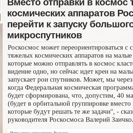
Вместо отправки в космос
космических аппаратов Ро
перейти к запуску большог
микроспутников
Роскосмос может переориентироваться с с
тяжелых космических аппаратов на малые
которые можно отправлять в космос класт
видение одно, но сейчас идет крен на мал
запускает рои спутников. Может, мы чере
когда Федеральная космическая программа
будет сформирована, что, допустим, 40 м
(будет в орбитальной группировке вместо
которые будут решать те же задачи", - ска
руководителя Роскосмоса Валерий Заичко
Метки записи:
микроспутник
,
Роскосмос