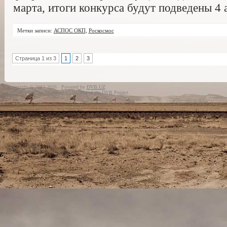
марта, итоги конкурса будут подведены 4 
Метки записи:
АСПОС ОКП
,
Роскосмос
Страница 1 из 3
1
2
3
Copyright © 2012-2026 · Powered by
DVB.UZ
DVB & MHP are registered trademarks of the DVB Project.