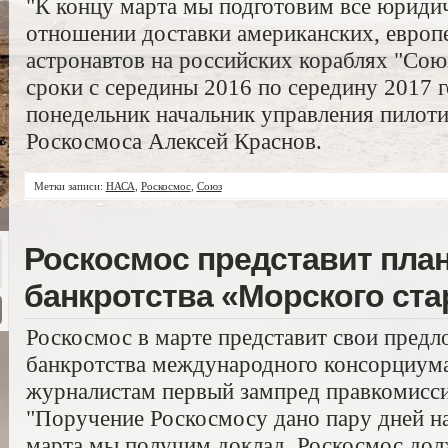
"К концу марта мы подготовим все юриди
отношении доставки американских, европе
астронавтов на российских кораблях "Союз
сроки с середины 2016 по середину 2017 го
понедельник начальник управления пило
Роскосмоса Алексей Краснов.
Метки записи:
НАСА
,
Роскосмос
,
Союз
Роскосмос представит пла
банкротства «Морского ста
Роскосмос в марте представит свои пред
банкротства международного консорциума
журналистам первый зампред правкомисс
"Поручение Роскосмосу дано пару дней на
марта мы получим доклад. Роскосмос долж