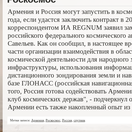
Армения и Россия могут запустить в косм
года, если удастся заключить контракт в 20
корреспондентом ИА REGNUM заявил зам
российского федерального космического а
Савельев. Как он сообщил, в настоящее в
части организации взаимодействия в обла
космической деятельности для народного х
инфраструктуры, использования информац
дистанционного зондирования земли и на
базе ГЛОНАСС (российская навигационная 
того, Россия готова содействовать Армени
клуб космических держав", - подчеркнул о
Армении есть также накопленный опыт из 
Метки записи:
Армения
,
Роскосмос
,
Россия
,
спутник