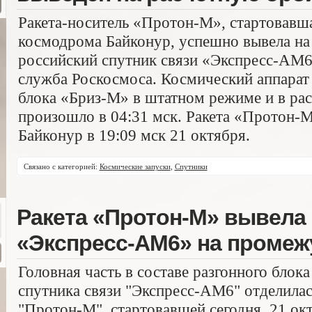
Ракета-носитель «Протон-М», стартовавшая
космодрома Байконур, успешно вывела на
российский спутник связи «Экспресс-АМ6
служба Роскосмоса. Космический аппарат 
блока «Бриз-М» в штатном режиме и в ра
произошло в 04:31 мск. Ракета «Протон-М
Байконур в 19:09 мск 21 октября.
Связано с категорией:
Космические запуски
,
Спутники
Ракета «Протон-М» вывела 
«Экспресс-АМ6» на промеж
Головная часть в составе разгонного блок
спутника связи "Экспресс-АМ6" отделилас
"Протон-М", стартовавшей сегодня, 21 ок