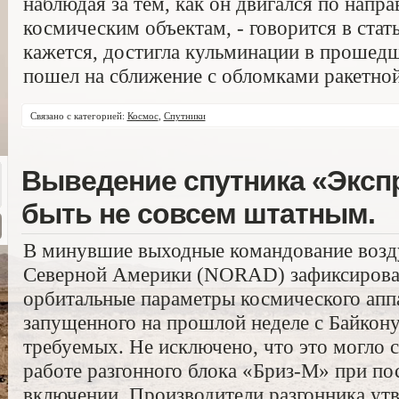
наблюдая за тем, как он двигался по нап
космическим объектам, - говорится в статье
кажется, достигла кульминации в прошедш
пошел на сближение с обломками ракетной
Связано с категорией:
Космос
,
Спутники
Выведение спутника «Эксп
быть не совсем штатным.
В минувшие выходные командование воз
Северной Америки (NORAD) зафиксировал
орбитальные параметры космического апп
запущенного на прошлой неделе с Байкону
требуемых. Не исключено, что это могло с
работе разгонного блока «Бриз-М» при по
включении. Производители разгонника утв