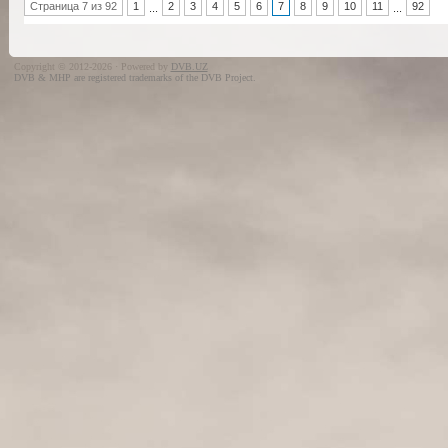
Страница 7 из 92
1
2
3
4
5
6
7
8
9
10
11
92
...
...
Copyright © 2012-2026 · Powered by
DVB.UZ
DVB & MHP are registered trademarks of the DVB Project.