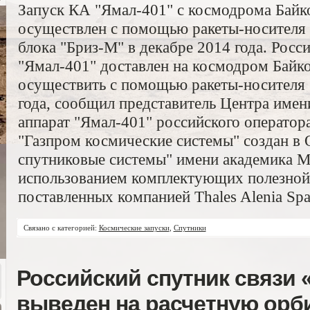
Запуск КА "Ямал-401" с космодрома Байк
осуществлен с помощью ракеты-носителя 
блока "Бриз-М" в декабре 2014 года. Росс
"Ямал-401" доставлен на космодром Байко
осуществить с помощью ракеты-носителя 
года, сообщил представитель Центра име
аппарат "Ямал-401" российского оператор
"Газпром космические системы" создан 
спутниковые системы" имени академика М
использованием комплектующих полезной
поставленных компанией Thales Alenia Spa
Связано с категорией:
Космические запуски
,
Спутники
Российский спутник связи 
выведен на расчетную орб