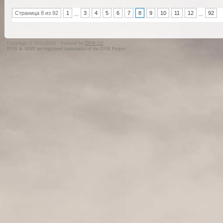
Страница 8 из 92
1
3
4
5
6
7
8
9
10
11
12
92
...
...
Copyright © 2012-2026 · Powered by
DVB.UZ
DVB & MHP are registered trademarks of the DVB Project.