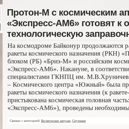
Протон-М с космическим а
«Экспресс-АМ6» готовят к о
технологическую заправоч
На космодроме Байконур продолжаются ра
ракеты космического назначения (РКН) «
блоком (РБ) «Бриз-М» и российским косм
«Экспресс-АМ6». Накануне, в соответстви
специалистами ГКНПЦ им. М.В.Хруниче
– Космического центра «Южный» была пр
ракеты космического назначения (к раке
пристыкована космическая головная часть
«Экспресс-АМ6»), проведены необходимы
Связано с категорией:
Космические запуски
,
Спутники