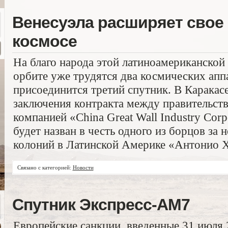
Венесуэла расширяет свое 
космосе
На благо народа этой латиноамериканской
орбите уже трудятся два космических аппа
присоединится третий спутник. В Каракас
заключения контракта между правительст
компанией «China Great Wall Industry Cor
будет назван в честь одного из борцов за 
колоний в Латинской Америке «Антонио Х
Связано с категорией:
Новости
Спутник Экспресс-АМ7
Европейские санкции, введенные 31 июля 