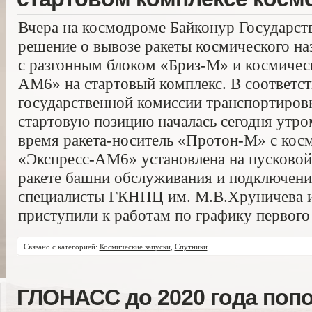
Вчера на космодроме Байконур Государст
решение о вывозе ракеты космического н
с разгонным блоком «Бриз-М» и космичес
АМ6» на стартовый комплекс. В соответс
государственной комиссии транспортиро
стартовую позицию началась сегодня утром
время ракета-носитель «Протон-М» с кос
«Экспресс-АМ6» установлена на пусковой 
ракете башни обслуживания и подключен
специалисты ГКНПЦ им. М.В.Хруничева и
приступили к работам по графику первого
Связано с категорией:
Космические запуски
,
Спутники
ГЛОНАСС до 2020 года поп