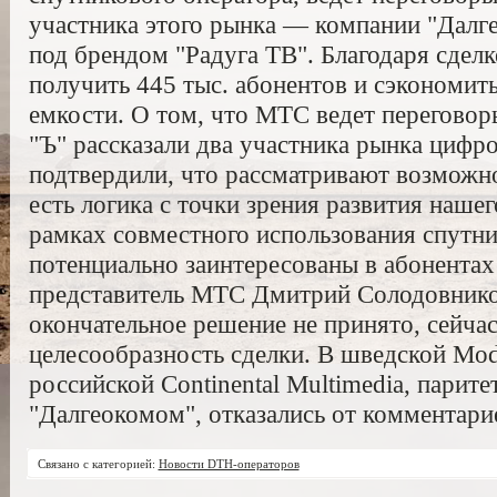
участника этого рынка — компании "Далг
под брендом "Радуга ТВ". Благодаря сдел
получить 445 тыс. абонентов и сэкономит
емкости. О том, что МТС ведет переговор
"Ъ" рассказали два участника рынка цифр
подтвердили, что рассматривают возможно
есть логика с точки зрения развития нашег
рамках совместного использования спутни
потенциально заинтересованы в абонента
представитель МТС Дмитрий Солодовников
окончательное решение не принято, сейчас
целесообразность сделки. В шведской Mod
российской Continental Multimedia, парит
"Далгеокомом", отказались от комментари
Связано с категорией:
Новости DTH-операторов