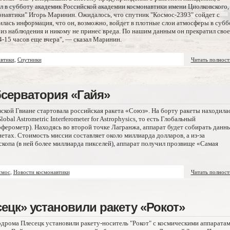
л в субботу академик Российской академии космонавтики имени Циолковского,
онавтики" Игорь Маринин. Ожидалось, что спутник "Космос-2393" сойдет с
илась информация, что он, возможно, войдет в плотные слои атмосферы в субб
з из наблюдения и никому не принес вреда. По нашим данным он прекратил свое
4-15 часов еще вчера", — сказал Маринин.
втики
,
Спутники
Читать полнос
бсерватория «Гайя»
ской Гвиане стартовала российская ракета «Союз». На борту ракеты находила
bal Astrometric Interferometer for Astrophysics, то есть Глобальный
ерометр). Находясь во второй точке Лагранжа, аппарат будет собирать данн
етах. Стоимость миссии составляет около миллиарда долларов, а из-за
копа (в ней более миллиарда пикселей), аппарат получил прозвище «Самая
смос
,
Новости космонавтики
Читать полнос
ецк» установили ракету «Рокот»
дрома Плесецк установили ракету-носитель "Рокот" с космическими аппарата