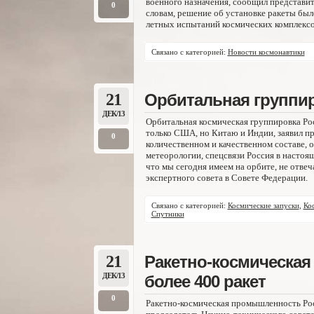
военного назначения, сообщил представи
0
словам, решение об установке ракеты бы
летных испытаний космических комплексо
Связано с категорией:
Новости космонавтики
21
Орбитальная группир
ДЕК/13
Орбитальная космическая группировка Рос
только США, но Китаю и Индии, заявил пр
0
количественном и качественном составе, 
метеорологии, спецсвязи Россия в настоя
что мы сегодня имеем на орбите, не отве
экспертного совета в Совете Федерации.
Связано с категорией:
Космические запуски
,
Ко
Спутники
21
Ракетно-космическая 
ДЕК/13
более 400 ракет
0
Ракетно-космическая промышленность Рос