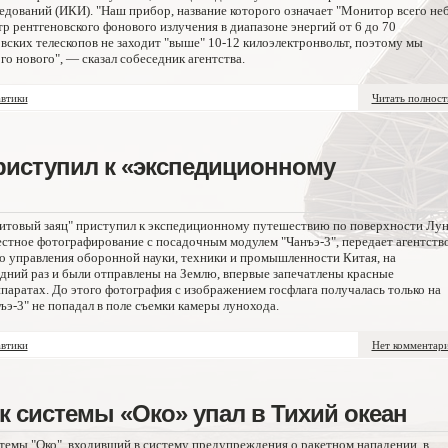
едований (ИКИ). "Наш прибор, название которого означает "Монитор всего неб
р рентгеновского фонового излучения в диапазоне энергий от 6 до 70
вских телескопов не заходит "выше" 10-12 килоэлектронвольт, поэтому мы
о нового", — сказал собеседник агентства.
втики
Читать полнос
риступил к «экспедиционному
итовый заяц" приступил к экспедиционному путешествию по поверхности Лун
естное фотографирование с посадочным модулем "Чанъэ-3", передает агентств
 управления оборонной науки, техники и промышленности Китая, на
дний раз и были отправлены на Землю, впервые запечатлены красные
паратах. До этого фотография с изображением госфлага получалась только на
ъэ-3" не попадал в поле съемки камеры лунохода.
втики
Нет комментар
 системы «Око» упал в Тихий океан
темы "Око", входивший в систему предупреждения о ракетном нападении, в