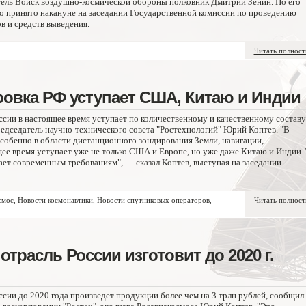
тель Войск воздушно-космической обороны полковник Дмитрий Зенин. По его
ло принято накануне на заседании Государственной комиссии по проведению
в и средств выведения.
Читать полнос
овка РФ уступает США, Китаю и Индии
сии в настоящее время уступает по количественному и качественному составу
едседатель научно-технического совета "Ростехнологий" Юрий Коптев. "В
особенно в области дистанционного зондирования Земли, навигации,
щее время уступает уже не только США и Европе, но уже даже Китаю и Индии. 
чает современным требованиям", — сказал Коптев, выступая на заседании
смос
,
Новости космонавтики
,
Новости спутниковых операторов
,
Читать полнос
отрасль России изготовит до 2020 г.
сии до 2020 года произведет продукции более чем на 3 трлн рублей, сообщил