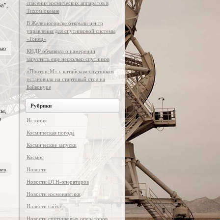
спасения космических аппаратов в
а",
Тихом океане
В Железногорске открыли центр
управления для спутниковой системы
«Гонец»
тью
КНДР объявила о намерении
запустить еще несколько спутников
«Протон-М» с китайским спутником
установили на стартовый стол на
Байконуре
Рубрики
ы,
о
История
Космическая погода
Космические запуски
Космос
иев
Новости
Новости DTH-операторов
Новости космонавтики
Новости сайта
Новости спутниковых операторов