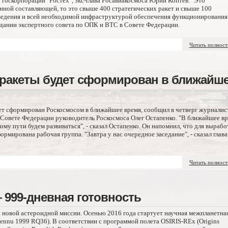
 госкорпорации "Ростех", экс-глава Росавиакосмоса Юрий Коптев. "Это
нной составляющей, то это свыше 400 стратегических ракет и свыше 100
ведения и всей необходимой инфраструктурой обеспечения функционирования
аседании экспертного совета по ОПК и ВТС в Совете Федерации.
Читать полнос
 ракеты будет сформирован в ближайш
ет сформирован Роскосмосом в ближайшее время, сообщил в четверг журналис
в Совете Федерации руководитель Роскосмоса Олег Остапенко. "В ближайшее в
ому пути будем развиваться", - сказал Остапенко. Он напомнил, что для вырабо
рмирована рабочая группа. "Завтра у нас очередное заседание", - сказал глава
Читать полнос
 999-дневная готовность
 новой астероидной миссии. Осенью 2016 года стартует научная межпланетна
ennu 1999 RQ36). В соответствии с программой полета OSIRIS-REx (Origins