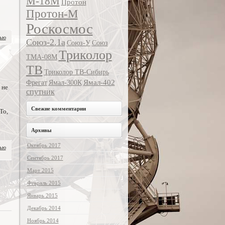
М-18М
Протон
Протон-М
Роскосмос
тью
Союз-2.1а
Союз-У
Союз
Триколор
ТМА-08М
ТВ
Триколор ТВ-Сибирь
Ямал-402
Фрегат
Ямал-300К
 не
спутник
Свежие комментарии
То,
Архивы
Октябрь 2017
тью
Сентябрь 2017
Март 2015
Февраль 2015
Январь 2015
Декабрь 2014
Ноябрь 2014