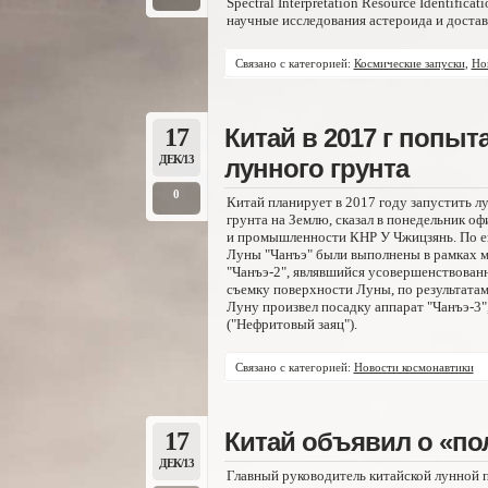
Spectral Interpretation Resource Identifi
научные исследования астероида и достави
Связано с категорией:
Космические запуски
,
Но
17
Китай в 2017 г попы
ДЕК/13
лунного грунта
0
Китай планирует в 2017 году запустить лу
грунта на Землю, сказал в понедельник о
и промышленности КНР У Чжицзянь. По ег
Луны "Чанъэ" были выполнены в рамках ми
"Чанъэ-2", являвшийся усовершенствованн
съемку поверхности Луны, по результатам
Луну произвел посадку аппарат "Чанъэ-3"
("Нефритовый заяц").
Связано с категорией:
Новости космонавтики
17
Китай объявил о «по
ДЕК/13
Главный руководитель китайской лунной 