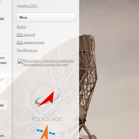
е
Декабрь 2012
Мета
иев
Войти
RSS
записей
RSS
комментариев
WordPress.org
ого
ники
тью
ии