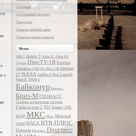
Спутники
оту
Спутниковый интернет
Стандарты
Станции военной связи
тью
Транспондерные новости
Метки
Amos 3
Astra 1L
Astra 4A
ABS 1
DirecTV-1R
Eutelsat
Cygnus
сь
Intelsat
Globalstar-2
HD
Hot Bird 13B
NASA
27
Sea Launch
SatMex-8
ые о
SpaceX
THOR 6
Байконур
Бонум-1
Бриз-М
ГЛОНАСС
тью
Газпром космические системы
Глобалстар-2
Зенит-3SL
ДЗЗ
МКС
Морской
КНДР
Марс
НТВ-ПЛЮС
НАСА
старт
Прогресс
Плесецк
Прогресс
ми