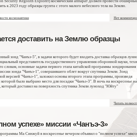
cation Security Regolith Explorer) космический аппарат должен провести обширны
ть к 2023 году образцы грунта с этого малого небесного тела на Землю.
вости космонавтики
Нет комментар
тается доставить на Землю образцы
нный зонд "Чанъэ-5", в задачи которого будет входить доставка образцов лунн
фициальный представитель государственного управления оборонной науки, тех
о словам, основные задачи первого этапа китайской программы зондирования
ссии зонда "Чанъэ-1", совершившего облет вокруг спутника Земли. Зонд
ой версией "Чанъэ-1", заложил основы второго этапа программы, произведя
 которой было выбрано место для посадки "Чанъэ-3". В ночь на воскресенье на
, который доставил на поверхность спутника Земли луноход "Юйту"
Читать полнос
лном успехе» миссии «Чанъэ-3»
программы Ма Синжуй в воскресенье вечером объявил о "полном успехе" мисс