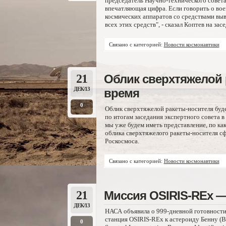
председатель Научно-технического совета
впечатляющая цифра. Если говорить о вое
космических аппаратов со средствами вы
всех этих средств", - сказал Коптев на з
Связано с категорией:
Новости космонавтики
21
Облик сверхтяжелой
ДЕК/13
время
0
Облик сверхтяжелой ракеты-носителя буд
по итогам заседания экспертного совета 
мы уже будем иметь представление, по как
облика сверхтяжелого ракеты-носителя сфо
Роскосмоса.
Связано с категорией:
Новости космонавтики
21
Миссия OSIRIS-REx —
ДЕК/13
НАСА объявила о 999-дневной готовности
станция OSIRIS-REx к астероиду Бенну (B
0