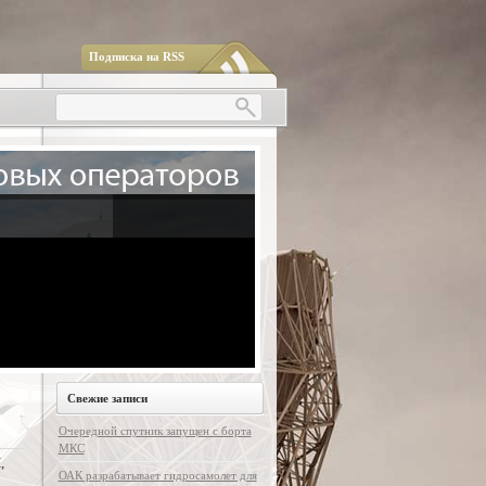
Подписка на RSS
Свежие записи
Очередной спутник запущен с борта
МКС
,
ОАК разрабатывает гидросамолет для