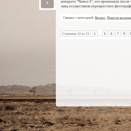
аппарата "Чанъэ-3", это произошло после
0
заяц осуществили перекрестное фотограф
Связано с категорией:
Космос
,
Новости космона
Страница 10 из 23
1
5
6
7
8
...
Copyright © 2012-2026 · Powered by
DVB.UZ
DVB & MHP are registered trademarks of the DVB Project.