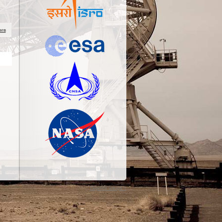
иев
Перейти наверх ↑