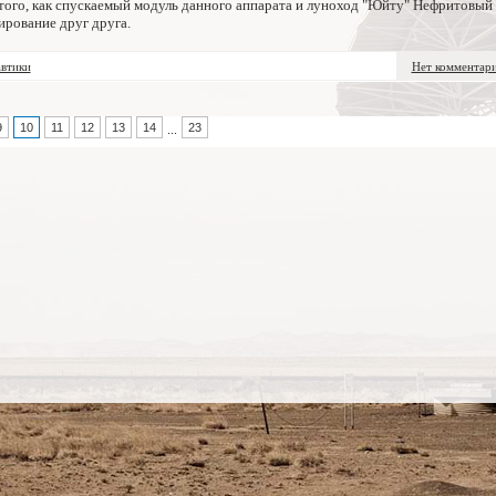
 того, как спускаемый модуль данного аппарата и луноход "Юйту" Нефритовый
ирование друг друга.
втики
Нет комментар
9
10
11
12
13
14
23
...