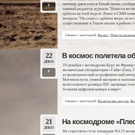
пятницу днем упал в Тихий океан, сообщи
0
главный редактор журнала "Новости косм
орбиты на этой неделе. Ранее в СМИ появ
вечером. "Он сошел с орбиты вчера, исче
существование в Тихом океане в районе 1
Связано с категорией:
Космос
,
Новости космона
22
В космос полетела о
ДЕК/13
19 декабря с космодрома Куру во Француз
космическая обсерватория «Гайя» (Gaia, Glo
0
астрометрический астрофизический интерф
Млечном пути, темной материи и экзоплан
колоссального размера ПЗС-матрицы телес
большая цифровая камера в мире».
Связано с категорией:
Космические запуски
,
Ко
21
На космодроме «Плес
ДЕК/13
На стартовом столе площадки №133 космо