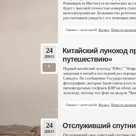
Ревнивцев из Института космических иссл
будет с высокой точностью измерять спект
килоэлектронвольт. Большинство рентгено
рассчитываем увидеть с его помощью мног
Связано с категорией:
Космос
,
Новости космона
24
Китайский луноход п
ДЕК/13
путешествию»
0
Первый китайский луноход "Юйту" "Нефр
завершив в пятый и последний раз перекр
Синьхуа. По сообщению Государственного
фотографиях, которые были сняты в после
пятизвездочные госфлаги КНР на обеих ап
луноходе, потому что флаг на модуле "Чан
Связано с категорией:
Космос
,
Новости космона
24
Отслуживший спутник
ДЕК/13
Отслуживший свое советский спутник сис