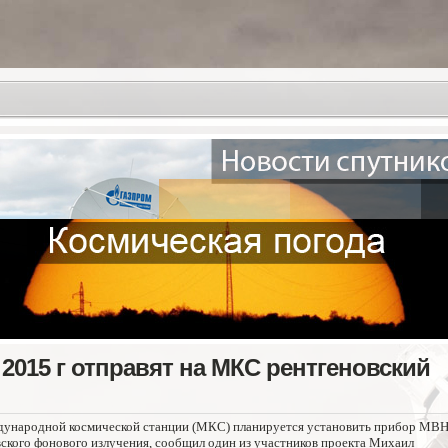
2015 г отправят на МКС рентгеновский
ждународной космической станции (МКС) планируется установить прибор МВН
вского фонового излучения, сообщил один из участников проекта Михаил