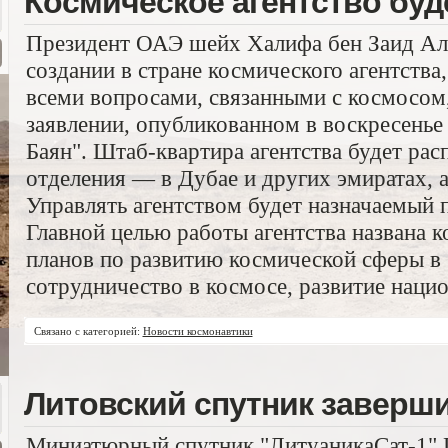
Космическое агентство буд
Президент ОАЭ шейх Халифа бен Заид Аль
создании в стране космического агентства,
всеми вопросами, связанными с космосом
заявлении, опубликованном в воскресенье 
Баян". Штаб-квартира агентства будет ра
отделения — в Дубае и других эмиратах, а
Управлять агентством будет назначаемый п
Главной целью работы агентства названа 
планов по развитию космической сферы 
сотрудничество в космосе, развитие нацио
Связано с категорией:
Новости космонавтики
Литовский спутник заверши
Миниатюрный спутник "ЛитуаникаСат-1" Li