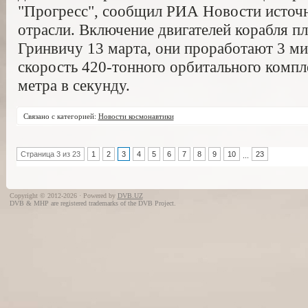
"Прогресс", сообщил РИА Новости источн
отрасли. Включение двигателей корабля пл
Гринвичу 13 марта, они проработают 3 мин
скорость 420-тонного орбитального компле
метра в секунду.
Связано с категорией:
Новости космонавтики
Страница 3 из 23
1
2
3
4
5
6
7
8
9
10
23
...
Copyright © 2012-2026 · Powered by
DVB.UZ
DVB & MHP are registered trademarks of the DVB Project.