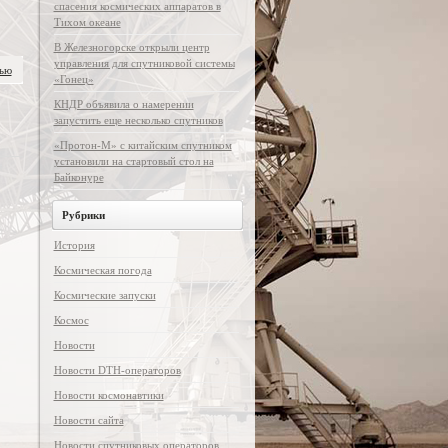
спасения космических аппаратов в
Тихом океане
В Железногорске открыли центр
управления для спутниковой системы
тью
«Гонец»
КНДР объявила о намерении
запустить еще несколько спутников
«Протон-М» с китайским спутником
установили на стартовый стол на
Байконуре
Рубрики
История
Космическая погода
Космические запуски
Космос
Новости
Новости DTH-операторов
Новости космонавтики
Новости сайта
Новости спутниковых операторов