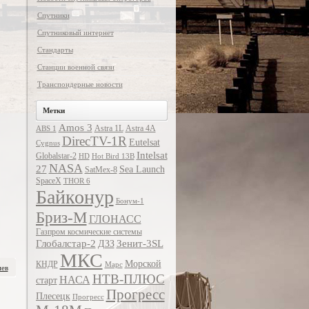
Спутники
Спутниковый интернет
Стандарты
Станции военной связи
Транспондерные новости
Метки
Amos 3
Astra 1L
Astra 4A
ABS 1
DirecTV-1R
Eutelsat
Cygnus
Intelsat
Globalstar-2
HD
Hot Bird 13B
NASA
27
Sea Launch
SatMex-8
SpaceX
THOR 6
Байконур
Бонум-1
Бриз-М
ГЛОНАСС
Газпром космические системы
Глобалстар-2
Зенит-3SL
ДЗЗ
МКС
Морской
КНДР
Марс
иев
НТВ-ПЛЮС
НАСА
старт
Прогресс
Плесецк
Прогресс