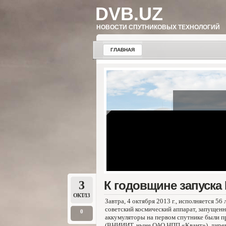
DVB.UZ
НОВОСТИ СПУТНИКОВЫХ ТЕХНОЛОГИЙ
ГЛАВНАЯ
3
К годовщине запуска
ОКТ/13
Завтра, 4 октября 2013 г., исполняется 56
советский космический аппарат, запущенн
0
аккумуляторы на первом спутнике были п
(ВНИИИТ, ныне ОАО НПП «Квант»), дирек