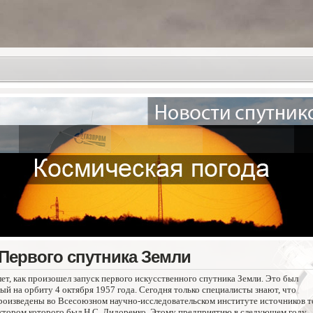
 Первого спутника Земли
 лет, как произошел запуск первого искусственного спутника Земли. Это был
ый на орбиту 4 октября 1957 года. Сегодня только специалисты знают, что
роизведены во Всесоюзном научно-исследовательском институте источников т
тором которого был Н.С. Лидоренко. Этому предприятию в следующем году