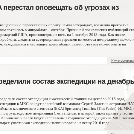
 перестал оповещать об угрозах из
повещающий о пересекающих орбиту Земли астероидах, временно прекратил
ом появилось в микроблоге 1 октября. Причиной прекращения публикаций ста
реждений США, произошедшая в ночь на 1 октября 2013 года. Как позже
кроблога, следить за астероидными угрозами из космоса по-прежнему можно 
ок находящихся в настоящее время вблизи Земли объектов можно найти на
Нет комментар
еделили состав экспедиции на декабр
делили состав экспедиции к космической станции на декабрь 2015 года,
кспедиции к МКС войдут российский космонавт Сергей Залетин, астронавт НА
ейского космического агентства (ЕКА) британец Тим Пик (Tim Peake). На МКС
 под руководством американца Скотта Келли, в которой также примет участие
 Корниенко и Келли будут направлены в годичную экспедицию на МКС весной
тырех участников экспедиции запланировано на весну 2016 года.