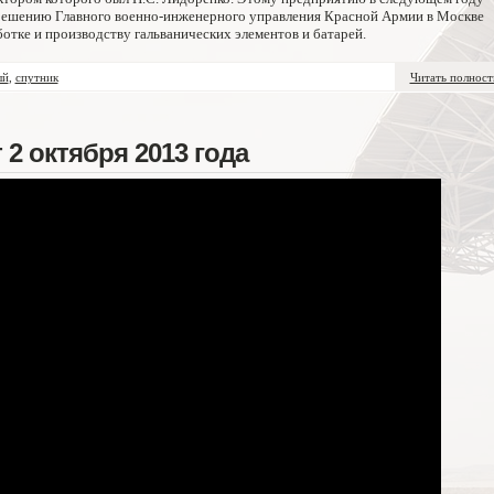
по решению Главного военно-инженерного управления Красной Армии в Москве
отке и производству гальванических элементов и батарей.
ый
,
спутник
Читать полнос
 2 октября 2013 года