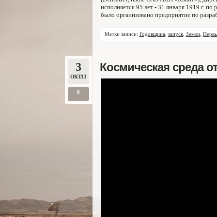
исполняется 95 лет - 31 января 1919 г. 
было организовано предприятие по разраб
Метки записи:
Годовщина
,
запуск
,
Земли
,
Перв
3
Космическая среда от
ОКТ/13
0