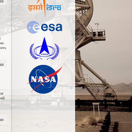
иев
я
ко.
чить
иев
ия
рий
тью