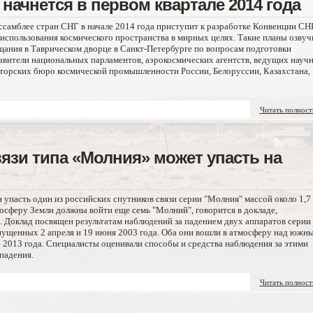
начнется в первом квартале 2014 года
самблее стран СНГ в начале 2014 года приступит к разработке Конвенции СН
 использования космического пространства в мирных целях. Такие планы озвуч
щания в Таврическом дворце в Санкт-Петербурге по вопросам подготовки
авители национальных парламентов, аэрокосмических агентств, ведущих научн
кторских бюро космической промышленности России, Белоруссии, Казахстана,
Читать полнос
вязи типа «Молния» может упасть на
 упасть один из российских спутников связи серии "Молния" массой около 1,7
мосферу Земли должны войти еще семь "Молний", говорится в докладе,
. Доклад посвящен результатам наблюдений за падением двух аппаратов серии
апущенных 2 апреля и 19 июня 2003 года. Оба они вошли в атмосферу над южн
 2013 года. Специалисты оценивали способы и средства наблюдения за этими
падения.
Читать полнос