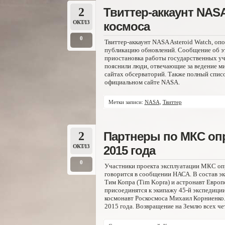
2
Твиттер-аккаунт NASA
ОКТ/13
космоса
0
Твиттер-аккаунт NASA Asteroid Watch, о
публикацию обновлений. Сообщение об эт
приостановка работы государственных уч
пояснили люди, отвечающие за ведение ми
сайтах обсерваторий. Также полный спис
официальном сайте NASA.
Метки записи:
NASA
,
Твиттер
2
Партнеры по МКС опр
ОКТ/13
2015 года
0
Участники проекта эксплуатации МКС опре
говорится в сообщении НАСА. В состав э
Тим Копра (Tim Kopra) и астронавт Европ
присоединятся к экипажу 45-й экспедиции
космонавт Роскосмоса Михаил Корниенко.
2015 года. Возвращение на Землю всех че