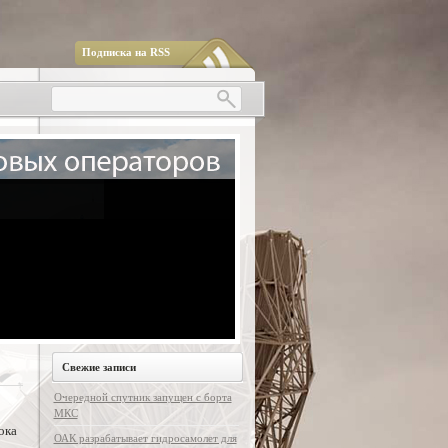
Подписка на RSS
Свежие записи
Очередной спутник запущен с борта
МКС
ока
ОАК разрабатывает гидросамолет для