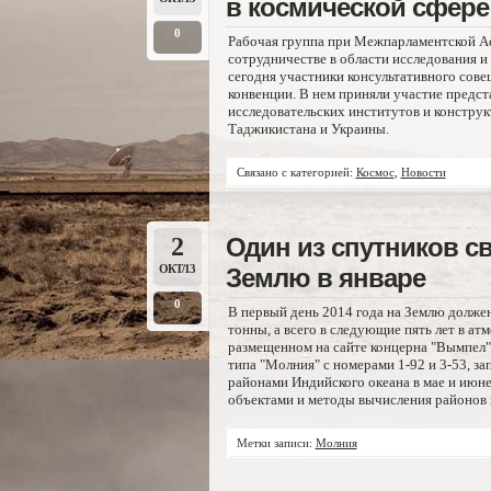
в космической сфере 
0
Рабочая группа при Межпарламентской Ас
сотрудничестве в области исследования и
сегодня участники консультативного сове
конвенции. В нем приняли участие предст
исследовательских институтов и констру
Таджикистана и Украины.
Связано с категорией:
Космос
,
Новости
2
Один из спутников с
ОКТ/13
Землю в январе
0
В первый день 2014 года на Землю должен
тонны, а всего в следующие пять лет в ат
размещенном на сайте концерна "Вымпел"
типа "Молния" с номерами 1-92 и 3-53, з
районами Индийского океана в мае и июне
объектами и методы вычисления районов 
Метки записи:
Молния