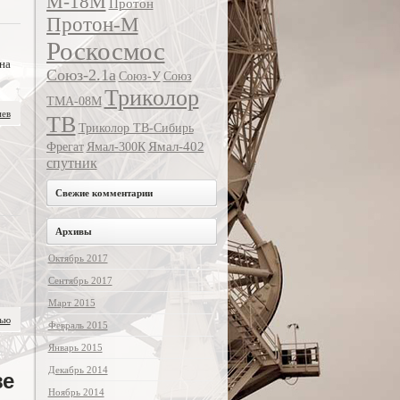
М-18М
Протон
Протон-М
Роскосмос
на
Союз-2.1а
Союз-У
Союз
Триколор
ТМА-08М
иев
ТВ
Триколор ТВ-Сибирь
Ямал-402
Фрегат
Ямал-300К
спутник
Свежие комментарии
Архивы
Октябрь 2017
Сентябрь 2017
Март 2015
тью
Февраль 2015
Январь 2015
Декабрь 2014
ве
Ноябрь 2014