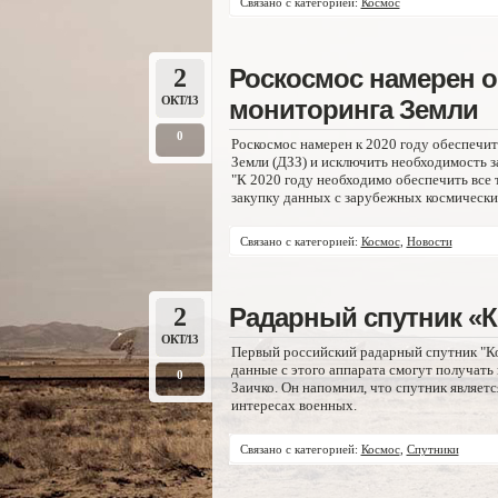
Связано с категорией:
Космос
2
Роскосмос намерен о
ОКТ/13
мониторинга Земли
0
Роскосмос намерен к 2020 году обеспечит
Земли (ДЗЗ) и исключить необходимость 
"К 2020 году необходимо обеспечить все 
закупку данных с зарубежных космических
Связано с категорией:
Космос
,
Новости
2
Радарный спутник «К
ОКТ/13
Первый российский радарный спутник "Ко
данные с этого аппарата смогут получать
0
Заичко. Он напомнил, что спутник являетс
интересах военных.
Связано с категорией:
Космос
,
Спутники