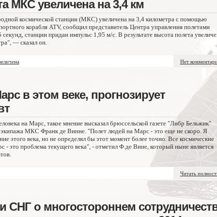
а МКС увеличена на 3,4 км
одной космической станции (МКС) увеличена на 3,4 километра с помощью
спортного корабля ATV, сообщил представитель Центра управления полетами
 секунд, станции придан импульс 1,95 м/с. В результате высота полета увеличе
ра", — сказал он.
величена
Нет комментар
арс в этом веке, прогнозирует
вт
еловека на Марс, такое мнение высказал брюссельской газете "Либр Бельжик"
экипажа МКС Франк де Винне. "Полет людей на Марс - это еще не скоро. Я
ение этого века, но не определял бы этот момент более точно. Все космические
рс - это проблема текущего века", - отметил Ф.де Вине, который ныне является
тов.
Читать полнос
и СНГ о многостороннем сотрудничест