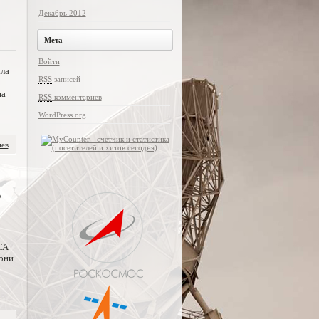
Декабрь 2012
Мета
Войти
ла
RSS
записей
на
RSS
комментариев
WordPress.org
иев
ь
СА
 они