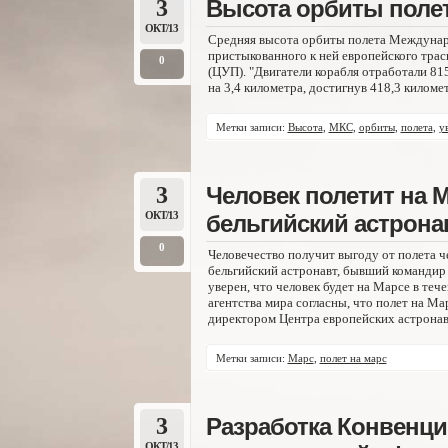
3
Высота орбиты полет
ОКТ/13
Средняя высота орбиты полета Междунар
пристыкованного к ней европейского тра
0
(ЦУП). "Двигатели корабля отработали 815
на 3,4 километра, достигнув 418,3 километ
Метки записи:
Высота
,
МКС
,
орбиты
,
полета
,
у
3
Человек полетит на М
ОКТ/13
бельгийский астрона
0
Человечество получит выгоду от полета ч
бельгийский астронавт, бывший командир 
уверен, что человек будет на Марсе в теч
агентства мира согласны, что полет на Ма
директором Центра европейских астронав
Метки записи:
Марс
,
полет на марс
3
Разработка Конвенци
ОКТ/13