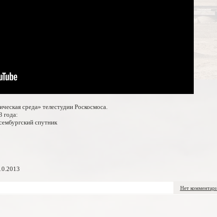
ческая среда» телестудии Роскосмоса.
3 года:
сембургский спутник
10.2013
Нет комментар