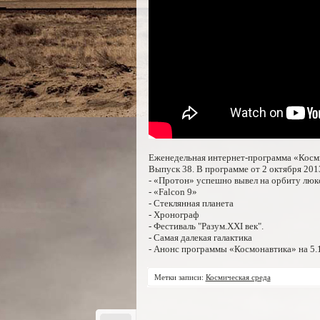
Еженедельная интернет-программа «Косми
Выпуск 38. В программе от 2 октября 201
- «Протон» успешно вывел на орбиту люк
- «Falcon 9»
- Стеклянная планета
- Хронограф
- Фестиваль "Разум.XXI век".
- Самая далекая галактика
- Анонс программы «Космонавтика» на 5.
Метки записи:
Космическая среда