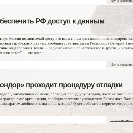
Нет комментар
беспечить РФ доступ к данным
ь для России независимый доступ ко всем типам дистанционного зондировани
закупки зарубежных данных, сообщил советник главы Роскосмоса Валерий Заич
типы зондирования Земли — радиолокационное, оптическое и другие, и исклю
 аппаратов", — сказал он.
Нет комментар
ондор» проходит процедуру отладки
ндор", запущенный 27 июня, проходит процедуру отладки, после ее завершен
 и гражданские организации, сообщил советник руководителя Роскосмоса Вале
я аппаратом двойного назначения, который будет работать в первую очередь в
Читать полнос