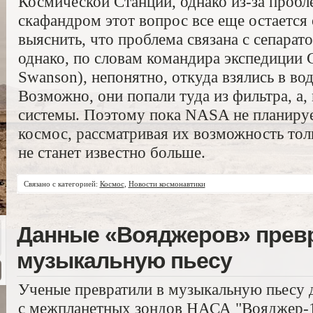
Космической Станции, однако из-за проб
скафандром этот вопрос все еще остаетс
выяснить, что проблема связана с сепарат
однако, по словам командира экспедиции 
Swanson), непонятно, откуда взялись в во
Возможно, они попали туда из фильтра, а,
системы. Поэтому пока NASA не планиру
космос, рассматривая их возможность тол
не станет известно больше.
Связано с категорией:
Космос
,
Новости космонавтики
Данные «Вояджеров» прев
музыкальную пьесу
Ученые превратили в музыкальную пьесу д
с межпланетных зондов НАСА "Вояджер-1