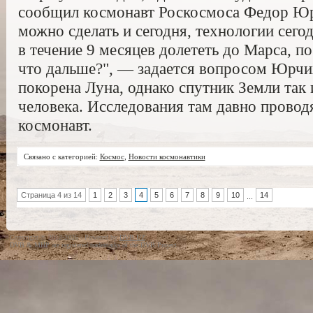
сообщил космонавт Роскосмоса Федор Юр
можно сделать и сегодня, технологии сег
в течение 9 месяцев долететь до Марса, по
что дальше?", — задается вопросом Юрчи
покорена Луна, однако спутник Земли так 
человека. Исследования там давно провод
космонавт.
Связано с категорией:
Космос
,
Новости космонавтики
Страница 4 из 14
1
2
3
4
5
6
7
8
9
10
14
...
Copyright © 2012-2026 · Powered by
DVB.UZ
DVB & MHP are registered trademarks of the DVB Project.