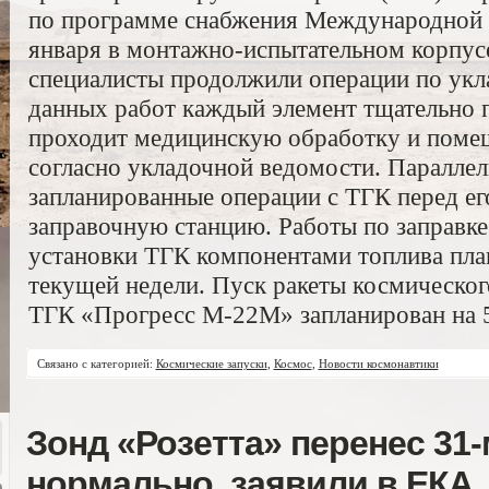
по программе снабжения Международной 
января в монтажно-испытательном корпу
специалисты продолжили операции по укла
данных работ каждый элемент тщательно п
проходит медицинскую обработку и помещ
согласно укладочной ведомости. Паралле
запланированные операции с ТГК перед ег
заправочную станцию. Работы по заправке
установки ТГК компонентами топлива пла
текущей недели. Пуск ракеты космическог
ТГК «Прогресс М-22М» запланирован на 5
Связано с категорией:
Космические запуски
,
Космос
,
Новости космонавтики
Зонд «Розетта» перенес 31
нормально, заявили в ЕКА