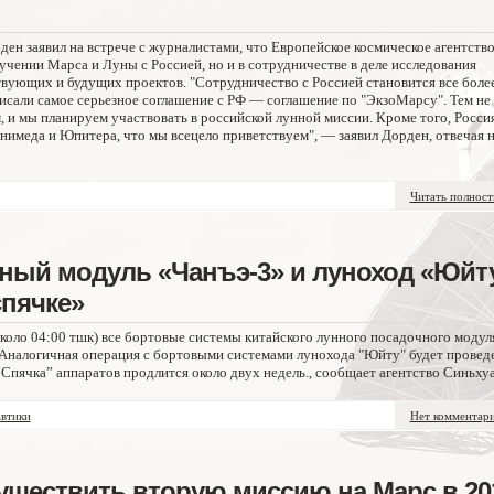
н заявил на встрече с журналистами, что Европейское космическое агентств
учении Марса и Луны с Россией, но и в сотрудничестве в деле исследования
вующих и будущих проектов. "Сотрудничество с Россией становится все боле
исали самое серьезное соглашение с РФ — соглашение по "ЭкзоМарсу". Тем не
, и мы планируем участвовать в российской лунной миссии. Кроме того, Росси
нимеда и Юпитера, что мы всецело приветствуем", — заявил Дорден, отвечая 
Читать полнос
чный модуль «Чанъэ-3» и луноход «Юйт
спячке»
около 04:00 тшк) все бортовые системы китайского лунного посадочного модул
 Аналогичная операция с бортовыми системами лунохода "Юйту" будет провед
“Спячка” аппаратов продлится около двух недель., сообщает агентство Синьхуа
втики
Нет комментар
уществить вторую миссию на Марс в 20