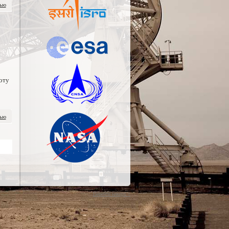
тью
оту
тью
Перейти наверх ↑