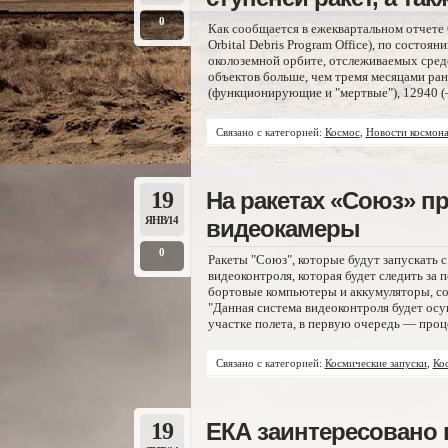
0
Как сообщается в ежеквартальном отчете
Orbital Debris Program Office), по состо
околоземной орбите, отслеживаемых средс
объектов больше, чем тремя месяцами ран
(функционирующие и "мертвые"), 12940 (–
Связано с категорией:
Космос
,
Новости космона
19
На ракетах «Союз» пр
ЯНВ/14
видеокамеры
0
Ракеты "Союз", которые будут запускать
видеоконтроля, которая будет следить за п
бортовые компьютеры и аккумуляторы, со
"Данная система видеоконтроля будет осу
участке полета, в первую очередь — проц
Связано с категорией:
Космические запуски
,
Ко
19
ЕКА заинтересовано 