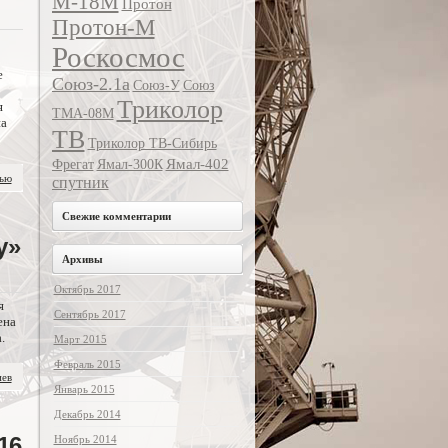
М-18М
Протон
Протон-М
о
Роскосмос
е
Союз-2.1а
Союз-У
Союз
Триколор
я
ТМА-08М
на
ТВ
Триколор ТВ-Сибирь
Ямал-402
Фрегат
Ямал-300К
тью
спутник
Свежие комментарии
у»
Архивы
Октябрь 2017
я
Сентябрь 2017
ена
.
Март 2015
Февраль 2015
иев
Январь 2015
Декабрь 2014
16
Ноябрь 2014