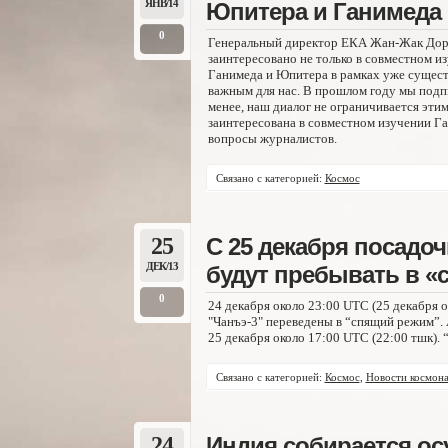
ЯНВ/14
Юпитера и Ганимеда
0
Генеральный директор ЕКА Жан-Жак Дорде
заинтересовано не только в совместном из
Ганимеда и Юпитера в рамках уже сущест
важным для нас. В прошлом году мы подп
менее, наш диалог не ограничивается этим
заинтересована в совместном изучении Га
вопросы журналистов.
Связано с категорией:
Космос
25
С 25 декабря посадо
ДЕК/13
будут пребывать в «
0
24 декабря около 23:00 UTC (25 декабря 
"Чанъэ-3" переведены в “спящий режим”.
25 декабря около 17:00 UTC (22:00 тшк). 
Связано с категорией:
Космос
,
Новости космона
24
Индия собирается ос