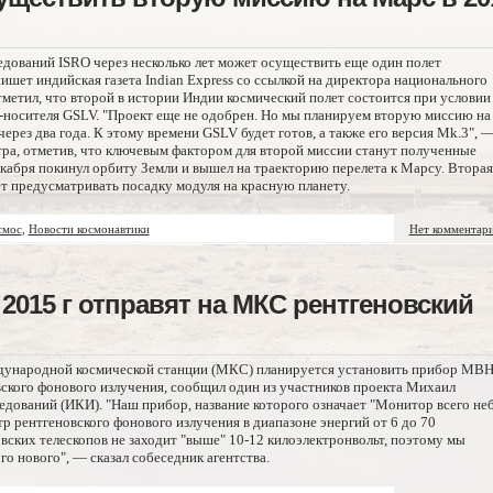
дований ISRO через несколько лет может осуществить еще один полет
ишет индийская газета Indian Express со ссылкой на директора национального
метил, что второй в истории Индии космический полет состоится при условии
ы-носителя GSLV. "Проект еще не одобрен. Но мы планируем вторую миссию на
рез два года. К этому времени GSLV будет готов, а также его версия Mk.3", 
нтра, отметив, что ключевым фактором для второй миссии станут полученные
екабря покинул орбиту Земли и вышел на траекторию перелета к Марсу. Вторая
ет предусматривать посадку модуля на красную планету.
смос
,
Новости космонавтики
Нет комментар
2015 г отправят на МКС рентгеновский
ждународной космической станции (МКС) планируется установить прибор МВН
вского фонового излучения, сообщил один из участников проекта Михаил
едований (ИКИ). "Наш прибор, название которого означает "Монитор всего неб
р рентгеновского фонового излучения в диапазоне энергий от 6 до 70
вских телескопов не заходит "выше" 10-12 килоэлектронвольт, поэтому мы
о нового", — сказал собеседник агентства.