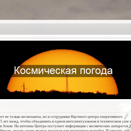
ают не только космонавты, но и сотрудники Научного центра оперативного
5 лет назад, чтобы объединить в одном интеллектуальном и техническом узле 
 Земли. На антенны Центра поступает информация с космических аппаратов Д
ость, искать очаги лесных пожаров или незаконные вырубки. И увидеть, как