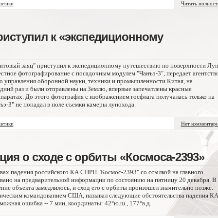
втики
Читать полнос
риступил к «экспедиционному
итовый заяц" приступил к экспедиционному путешествию по поверхности Лун
естное фотографирование с посадочным модулем "Чанъэ-3", передает агентств
 управления оборонной науки, техники и промышленности Китая, на
дний раз и были отправлены на Землю, впервые запечатлены красные
паратах. До этого фотография с изображением госфлага получалась только на
ъэ-3" не попадал в поле съемки камеры лунохода.
втики
Нет комментар
ия о сходе с орбиты «Космоса-2393»
вах падения российского КА СПРН "Космос-2393" со ссылкой на главного
ано на предварительной информации по состоянию на пятницу 20 декабря. В
ние объекта замедлилось, и сход его с орбиты произошел значительно позже.
ическим командованием США, называл следующие обстоятельства падения КА
озможная ошибка -- 7 мин, координаты: 42°ю.ш., 177°в.д.