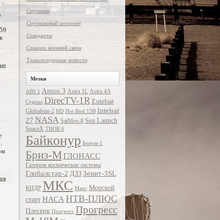
Спутники
A
Спутниковый интернет
 59
Стандарты
в
Станции военной связи
Транспондерные новости
тью
Метки
Amos 3
Astra 1L
Astra 4A
ABS 1
DirecTV-1R
Eutelsat
Cygnus
Intelsat
Globalstar-2
HD
Hot Bird 13B
NASA
27
Sea Launch
SatMex-8
SpaceX
THOR 6
е
Байконур
.
Бонум-1
ом
Бриз-М
ГЛОНАСС
Газпром космические системы
Глобалстар-2
Зенит-3SL
ДЗЗ
иев
МКС
Морской
КНДР
Марс
НТВ-ПЛЮС
НАСА
старт
Прогресс
Плесецк
Прогресс