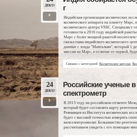
ДЕК/13
г
0
Индийская организация космических иссле
космического аппарата на планету Марс, п
космического центра VSSC. Специалист от
готовности к 2016 году индийской ракет
Марс с более мощной ракетой-носителем че
сказал глава индийского космического це
данные с зонда "Мангальян", который 1 д
миссия на Марс, в отличие от первой, буд
Связано с категорией:
Космические запуски
,
Ко
24
Российские ученые в 
ДЕК/13
спектрометр
0
В 2015 году на российском сегменте Ме
который будет составлять карту рентгено
Ревнивцев из Института космических иссл
будет с высокой точностью измерять спект
килоэлектронвольт. Большинство рентгено
рассчитываем увидеть с его помощью мног