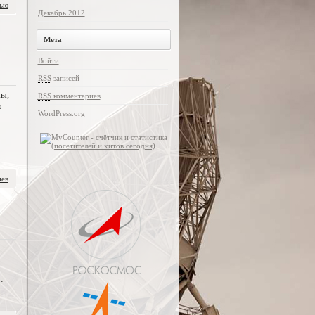
тью
Декабрь 2012
Мета
Войти
RSS
записей
ы,
RSS
комментариев
о
WordPress.org
иев
: