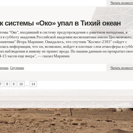
Читать полнос
 системы «Око» упал в Тихий океан
темы "Око", входивший в систему предупреждения о ракетном нападении, в
л в субботу академик Российской академии космонавтики имени Циолковского,
онавтики" Игорь Маринин. Ожидалось, что спутник "Космос-2393" сойдет с
илась информация, что он, возможно, войдет в плотные слои атмосферы в субб
з из наблюдения и никому не принес вреда. По нашим данным он прекратил свое
4-15 часов еще вчера", — сказал Маринин.
втики
,
Спутники
Читать полнос
7
8
9
10
14
...