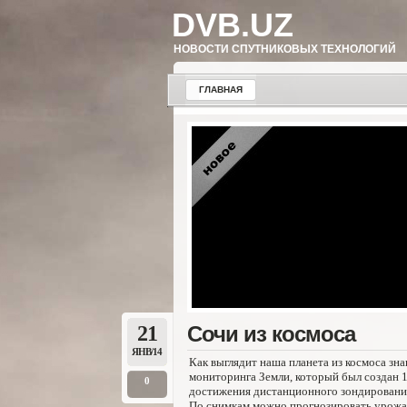
DVB.UZ
НОВОСТИ СПУТНИКОВЫХ ТЕХНОЛОГИЙ
ГЛАВНАЯ
21
Сочи из космоса
ЯНВ/14
Как выглядит наша планета из космоса зн
мониторинга Земли, который был создан 1
0
достижения дистанционного зондирования
По снимкам можно прогнозировать урожайн