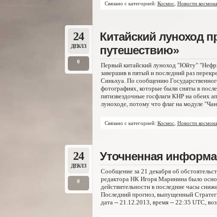
Связано с категорией:
Космос
,
Новости космона
24
Китайский луноход п
ДЕК/13
путешествию»
0
Первый китайский луноход "Юйту" "Нефр
завершив в пятый и последний раз перекр
Синьхуа. По сообщению Государственного
фотографиях, которые были сняты в после
пятизвездочные госфлаги КНР на обеих ап
луноходе, потому что флаг на модуле "Чан
Связано с категорией:
Космос
,
Новости космона
24
Уточненная информац
ДЕК/13
Сообщение за 21 декабря об обстоятельст
редактора НК Игоря Маринина было основ
0
действительности в последние часы сниже
Последний прогноз, выпущенный Стратег
дата -- 21.12.2013, время -- 22:35 UTC, в