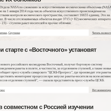
 Отдела NASA по слежению за искусственными космическими объектами (NAS
янию на 1 января 2014 года число объектов искусственного происхождения на
твами контроля космического пространства, составляет 16655 единиц. Это на
ее. В число отслеживаемых объектов входят 3715 (+ 82) космических аппарато
 23) – ступени ракет-носителей и прочие обломки.
втики
,
Спутники
Читать полнос
и старте с «Восточного» установят
 с нового российского космодрома Восточный, получат бортовую систему
оведением ракеты в полете, в частности, за отделением ступеней, а также новы
общает пресс-служба самарского "ЦСКБ-Прогресс", где производят эти ракеты
ществлять мониторинг процессов при запуске ракеты-носителя на всем активн
ессов отделения ступеней", — сказала представитель пресс-службы ЦСКБ.
смос
Нет комментар
в совместном с Россией изучении