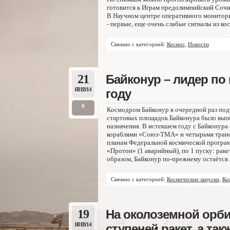
готовится к Играм предолимпийский Сочи
В Научном центре оперативного монитор
- первые, еще очень слабые сигналы из ко
Связано с категорией:
Космос
,
Новости
21
Байконур – лидер по
ЯНВ/14
году
0
Космодром Байконур в очередной раз подт
стартовых площадок Байконура было выпо
назначения. В истекшем году с Байконур
кораблями «Союз-ТМА» и четырьмя транс
планам Федеральной космической програм
«Протон» (1 аварийный), по 1 пуску: рак
образом, Байконур по-прежнему остаётся 
Связано с категорией:
Космические запуски
,
Ко
19
На околоземной орби
ЯНВ/14
ступеней ракет, а та