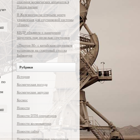
спасения космических аппаратов в
Тихом океане
шум»
В Железногорске открыли центр
управления для спутниковой системы
«Гонец»
тью
КНДР объявила о намерении
запустить еще несколько спутников
«Протон-М» с китайским спутником
установили на стартовый стол на
Байконуре
Рубрики
и
История
 по
Космическая погода
им
Космические запуски
Космос
Новости
тью
Новости DTH-операторов
Новости космонавтики
Новости сайта
Новости спутниковых операторов