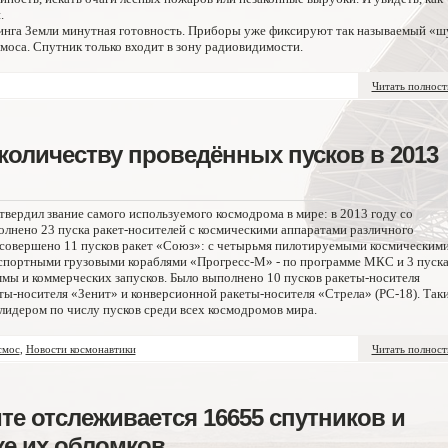
.
инга Земли минутная готовность. Приборы уже фиксируют так называемый «
смоса. Спутник только входит в зону радиовидимости.
Читать полнос
 количеству проведённых пусков в 2013
вердил звание самого используемого космодрома в мире: в 2013 году со
лнено 23 пуска ракет-носителей с космическими аппаратами различного
а совершено 11 пусков ракет «Союз»: с четырьмя пилотируемыми космическим
портными грузовыми кораблями «Прогресс-М» - по программе МКС и 3 пуска
мы и коммерческих запусков. Было выполнено 10 пусков ракеты-носителя
еты-носителя «Зенит» и конверсионной ракеты-носителя «Стрела» (РС-18). Так
лидером по числу пусков среди всех космодромов мира.
смос
,
Новости космонавтики
Читать полнос
те отслеживается 16655 спутников и
кже их обломков