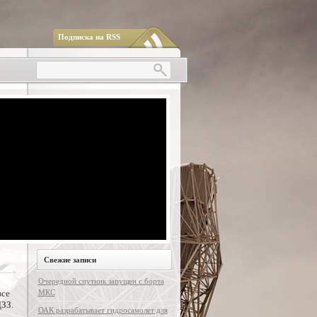
Подписка на RSS
Свежие записи
Очередной спутник запущен с борта
все
МКС
ЗЗ.
ОАК разрабатывает гидросамолет для