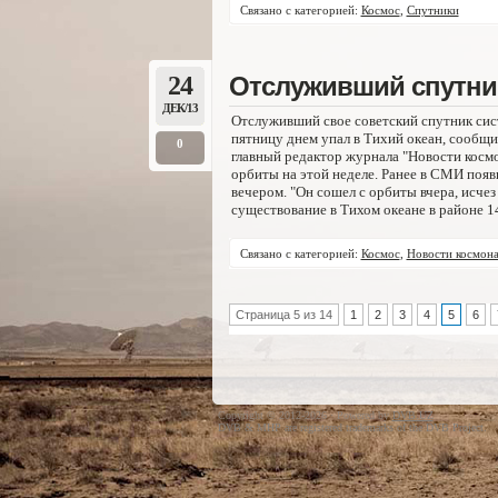
Связано с категорией:
Космос
,
Спутники
24
Отслуживший спутник
ДЕК/13
Отслуживший свое советский спутник сис
пятницу днем упал в Тихий океан, сообщи
0
главный редактор журнала "Новости косм
орбиты на этой неделе. Ранее в СМИ появ
вечером. "Он сошел с орбиты вчера, исче
существование в Тихом океане в районе 1
Связано с категорией:
Космос
,
Новости космона
Страница 5 из 14
1
2
3
4
5
6
Copyright © 2012-2026 · Powered by
DVB.UZ
DVB & MHP are registered trademarks of the DVB Project.