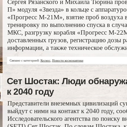
Сергея Рязанского и Михаила Тюрина пров
П» модуля «Звезда» в кольце с аппаратур
«Прогресс М-21М», взятие проб воздуха в
тренировку по выполнению спуска в случа
МКС, разгрузку корабля «Прогресс М-22
доставленных грузов, регистрацию дозы р
информации, а также техническое обслу
Связано с категорией:
Космос
,
Новости космонавтики
Сет Шостак: Люди обнаружа
к 2040 году
Представители внеземных цивилизаций су
выйдут с ними на контакт к 2040 году, со
Исследовательского агентства по поиску 
(SETI) Сет Шостак. По словам Шостака, к