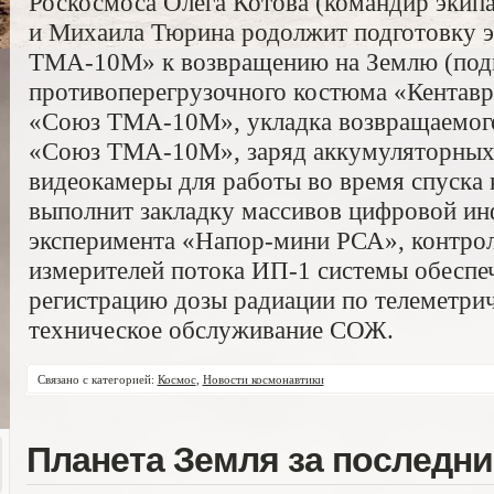
Роскосмоса Олега Котова (командир экипа
и Михаила Тюрина родолжит подготовку 
ТМА-10М» к возвращению на Землю (под
противоперегрузочного костюма «Кентавр
«Союз ТМА-10М», укладка возвращаемого
«Союз ТМА-10М», заряд аккумуляторных 
видеокамеры для работы во время спуск
выполнит закладку массивов цифровой и
эксперимента «Напор-мини РСА», контрол
измерителей потока ИП-1 системы обеспеч
регистрацию дозы радиации по телеметри
техническое обслуживание СОЖ.
Связано с категорией:
Космос
,
Новости космонавтики
Планета Земля за последни