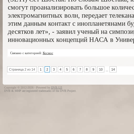
смогут проанализировать большое количес
электромагнитных волн, передает телекан
этим данным контакт с инопланетянами бу
десятков лет», - заявил ученый на симпо
инновационных концепций НАСА в Универ
Связано с категорией:
Космос
Страница 2 из 14
1
2
3
4
5
6
7
8
9
10
14
...
Copyright © 2012-2026 · Powered by
DVB.UZ
DVB & MHP are registered trademarks of the DVB Project.