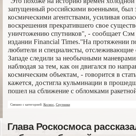
"Это похоже на историю времен холодной 
запущенный российскими военными, был 
космическими агентствами, усиливая опас
воскрешения прекратившего свое существ
уничтожению спутников", - сообщает Сэм
издании Financial Times."На протяжении 
любители и специалисты, отслеживающие с
Западе следили за необычными маневрами
наблюдая за тем, как он двигался по нап
космическим объектам, - говорится в статье
кажется, достигла кульминации в прошедш
пошел на сближение с обломками ракетной
Связано с категорией:
Космос
,
Спутники
Глава Роскосмоса рассказа